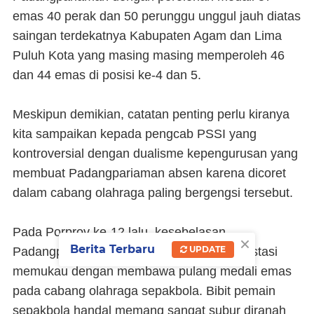
emas 40 perak dan 50 perunggu unggul jauh diatas
saingan terdekatnya Kabupaten Agam dan Lima
Puluh Kota yang masing masing memperoleh 46
dan 44 emas di posisi ke-4 dan 5.
Meskipun demikian, catatan penting perlu kiranya
kita sampaikan kepada pengcab PSSI yang
kontroversial dengan dualisme kepengurusan yang
membuat Padangpariaman absen karena dicoret
dalam cabang olahraga paling bergengsi tersebut.
Pada Porprov ke-12 lalu, kesebelasan
×
Berita Terbaru
UPDATE
Padangpariaman berhasil menorehkan prestasi
memukau dengan membawa pulang medali emas
pada cabang olahraga sepakbola. Bibit pemain
sepakbola handal memang sangat subur diranah