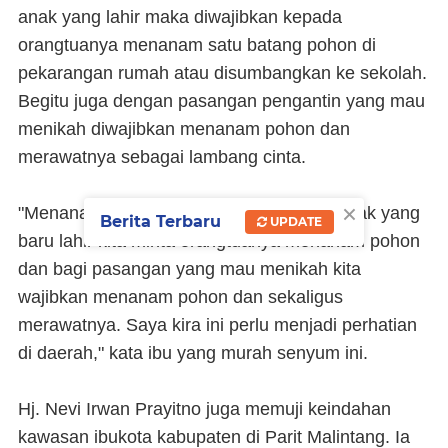
anak yang lahir maka diwajibkan kepada
orangtuanya menanam satu batang pohon di
pekarangan rumah atau disumbangkan ke sekolah.
Begitu juga dengan pasangan pengantin yang mau
menikah diwajibkan menanam pohon dan
merawatnya sebagai lambang cinta.
×
"Menanam pohon perlu inovasi. Seperti anak yang
Berita Terbaru
UPDATE
baru lahir kita minta orangtuanya menanam pohon
dan bagi pasangan yang mau menikah kita
wajibkan menanam pohon dan sekaligus
merawatnya. Saya kira ini perlu menjadi perhatian
di daerah," kata ibu yang murah senyum ini.
Hj. Nevi Irwan Prayitno juga memuji keindahan
kawasan ibukota kabupaten di Parit Malintang. Ia