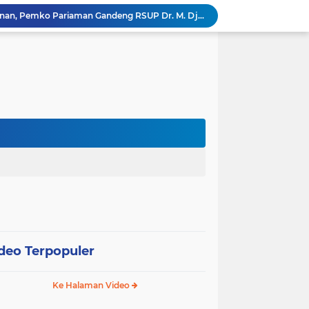
Tingkatkan Mutu Pelayanan, Pemko Pariaman Gandeng RSUP Dr. M. Djamil Padang
k, Citra Publik
Wali Kota Pariaman Lepas Kontingen Pramuka ke Jambore Nasional XII di Cibubur
Wali Kota Pariaman Hadiri Penguatan Relawan Pancasila, Tekankan Implementasi Nilai Pancasila dalam Pelayanan Publik
Wali Kota Pariaman Bagikan Bibit Ikan Koi kepada Siswa SD untuk Edukasi Perikanan
Wali Kota Pariaman Salurkan Bantuan bagi Korban Pohon Tumbang, Rumah Rusak Berat Akan Dibedah
Wali Kota Pariaman Ajukan Rancangan KUA-PPAS APBD 2027, Pendapatan Diproyeksikan Rp626,1 Miliar
Pemkot Pariaman Mulai Pusdiklat Paskibraka 2026, Wali Kota Tekankan Pentingnya Disiplin
Pisah Sambut Kapolres, Yota Balad Tekankan Pentingnya Sinergi Jaga Kondusivitas Daerah
SEPEDA TANTE, Inovasi Digital Pemko Pariaman Percepat Pendaftaran Tanda Tangan Elektronik
deo Terpopuler
Ke Halaman Video