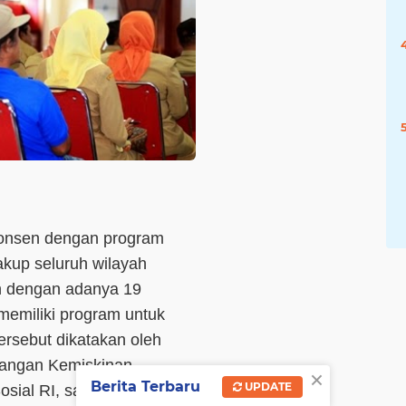
konsen dengan program
kup seluruh wilayah
an dengan adanya 19
emiliki program untuk
ersebut dikatakan oleh
langan Kemiskinan
×
Berita Terbaru
UPDATE
sial RI, saat acara