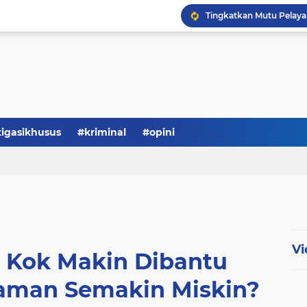
Serba-serbi: Tokoh Publi
tigasikhusus
#kriminal
#opini
Vi
, Kok Makin Dibantu
iaman Semakin Miskin?