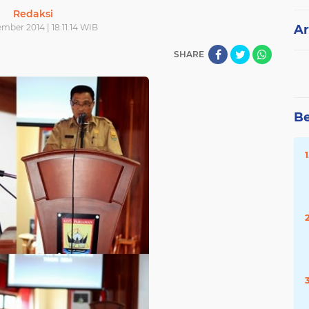
Redaksi
mber 2014 | 18.11.14 WIB
Ar
SHARE
Be