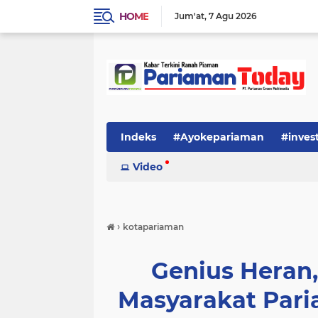
HOME
Jum'at
7 Agu 2026
Indeks
#Ayokepariaman
#inves
Video
›
kotapariaman
Genius Heran
Masyarakat Par