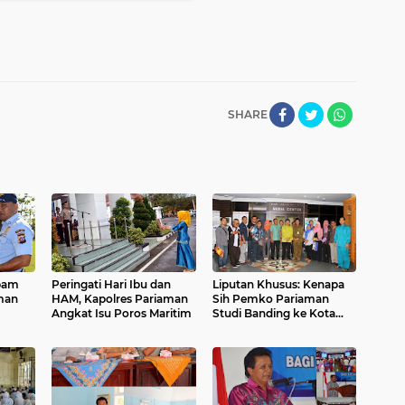
SHARE
tpam
Peringati Hari Ibu dan
Liputan Khusus: Kenapa
man
HAM, Kapolres Pariaman
Sih Pemko Pariaman
Angkat Isu Poros Maritim
Studi Banding ke Kota
Batam? Ini Jawaban
Seriusnya