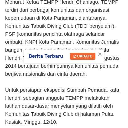
Menurut Ketua TEMPP Hendri Chaniago, TEMPP
terdiri dari berbagai komunitas dan organisasi
kepemudaan di Kota Pariaman, diantaranya,
Komunitas Tabuik Diving Club (TDC 'penyelam'),
PSF (komunitas pencinta olahraga selancar
ombak), KNPI Kota Pariaman, Komunitas Jurnalis
bangun wisata, komunitas fotografer, dll. Kata
×
Berita Terbaru
UPDATE
Hendri, TEMPP didirikan pada tanggal 17 Agustus
2014 bertujuan berhimpunnya komunitas pemuda
berjiwa nasionalis dan cinta daerah.
Untuk persiapan ekspedisi Sumpah Pemuda, kata
Hendri, sebagian anggota TEMPP melakukan
latihan dasar-dasar menyelam yang dilatih oleh
Komunitas Tabuik Diving Club di halaman Pulau
Kasiak, Minggu, 12/10.