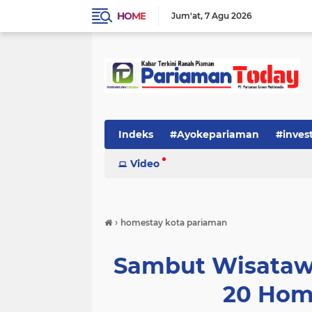
HOME
Jum'at
7 Agu 2026
Indeks
#Ayokepariaman
#inves
Video
›
homestay kota pariaman
Sambut Wisataw
20 Home