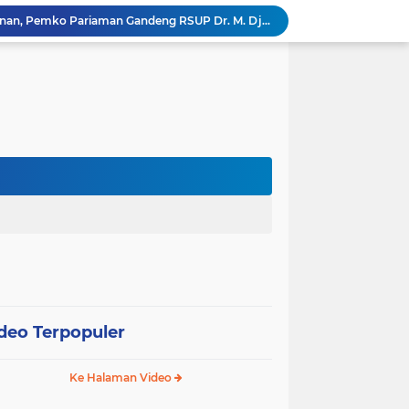
Tingkatkan Mutu Pelayanan, Pemko Pariaman Gandeng RSUP Dr. M. Djamil Padang
k, Citra Publik
Wali Kota Pariaman Lepas Kontingen Pramuka ke Jambore Nasional XII di Cibubur
Wali Kota Pariaman Hadiri Penguatan Relawan Pancasila, Tekankan Implementasi Nilai Pancasila dalam Pelayanan Publik
Wali Kota Pariaman Bagikan Bibit Ikan Koi kepada Siswa SD untuk Edukasi Perikanan
Wali Kota Pariaman Salurkan Bantuan bagi Korban Pohon Tumbang, Rumah Rusak Berat Akan Dibedah
Wali Kota Pariaman Ajukan Rancangan KUA-PPAS APBD 2027, Pendapatan Diproyeksikan Rp626,1 Miliar
Pemkot Pariaman Mulai Pusdiklat Paskibraka 2026, Wali Kota Tekankan Pentingnya Disiplin
Pisah Sambut Kapolres, Yota Balad Tekankan Pentingnya Sinergi Jaga Kondusivitas Daerah
SEPEDA TANTE, Inovasi Digital Pemko Pariaman Percepat Pendaftaran Tanda Tangan Elektronik
deo Terpopuler
Ke Halaman Video