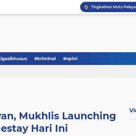
Serba-serbi: Tokoh Publi
tigasikhusus
#kriminal
#opini
Vi
an, Mukhlis Launching
stay Hari Ini