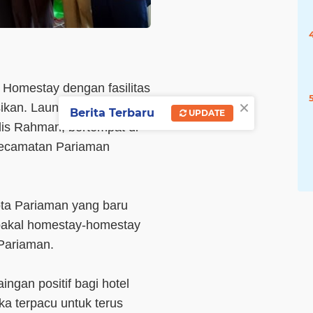
0 Homestay dengan fasilitas
×
asikan. Launching homestay
Berita Terbaru
UPDATE
lis Rahman, bertempat di
Kecamatan Pariaman
ta Pariaman yang baru
 bakal homestay-homestay
 Pariaman.
gan positif bagi hotel
a terpacu untuk terus