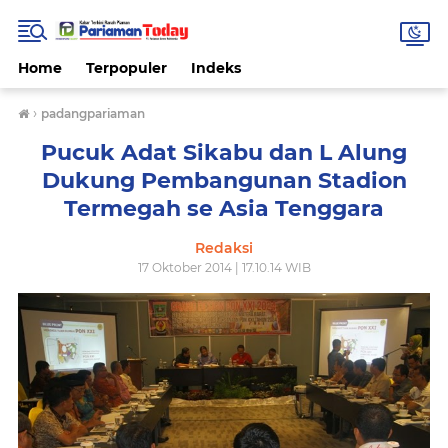
Home
Terpopuler
Indeks
›
padangpariaman
Pucuk Adat Sikabu dan L Alung
Dukung Pembangunan Stadion
Termegah se Asia Tenggara
Redaksi
17 Oktober 2014 | 17.10.14 WIB