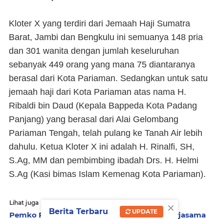
Kloter X yang terdiri dari Jemaah Haji Sumatra
Barat, Jambi dan Bengkulu ini semuanya 148 pria
dan 301 wanita dengan jumlah keseluruhan
sebanyak 449 orang yang mana 75 diantaranya
berasal dari Kota Pariaman. Sedangkan untuk satu
jemaah haji dari Kota Pariaman atas nama H.
Ribaldi bin Daud (Kepala Bappeda Kota Padang
Panjang) yang berasal dari Alai Gelombang
Pariaman Tengah, telah pulang ke Tanah Air lebih
dahulu. Ketua Kloter X ini adalah H. Rinalfi, SH,
S.Ag, MM dan pembimbing ibadah Drs. H. Helmi
S.Ag (Kasi bimas Islam Kemenag Kota Pariaman).
×
Lihat juga
Berita Terbaru
UPDATE
Pemko Pariaman dan Sawahlunto Jajaki Kerjasama