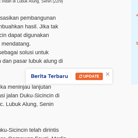
 indah di Lubuk Alung, Senin (22/9)
alisasikan pembangunan
mbuahkan hasil. Jika tak
ncin dapat digunakan
5 mendatang.
sebagai solusi untuk
 dan pasar lubuk alung di
×
Berita Terbaru
UPDATE
tika meninjau lanjutan
 jalan Duku-Sicincin di
c. Lubuk Alung, Senin
u-Sicincin telah dirintis