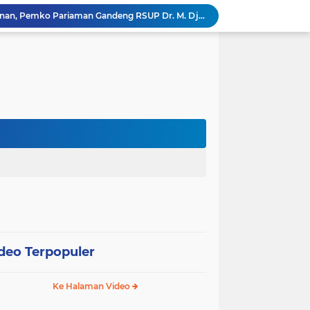
Tingkatkan Mutu Pelayanan, Pemko Pariaman Gandeng RSUP Dr. M. Djamil Padang
k, Citra Publik
Wali Kota Pariaman Lepas Kontingen Pramuka ke Jambore Nasional XII di Cibubur
Wali Kota Pariaman Hadiri Penguatan Relawan Pancasila, Tekankan Implementasi Nilai Pancasila dalam Pelayanan Publik
Wali Kota Pariaman Bagikan Bibit Ikan Koi kepada Siswa SD untuk Edukasi Perikanan
Wali Kota Pariaman Salurkan Bantuan bagi Korban Pohon Tumbang, Rumah Rusak Berat Akan Dibedah
Wali Kota Pariaman Ajukan Rancangan KUA-PPAS APBD 2027, Pendapatan Diproyeksikan Rp626,1 Miliar
Pemkot Pariaman Mulai Pusdiklat Paskibraka 2026, Wali Kota Tekankan Pentingnya Disiplin
Pisah Sambut Kapolres, Yota Balad Tekankan Pentingnya Sinergi Jaga Kondusivitas Daerah
SEPEDA TANTE, Inovasi Digital Pemko Pariaman Percepat Pendaftaran Tanda Tangan Elektronik
deo Terpopuler
Ke Halaman Video