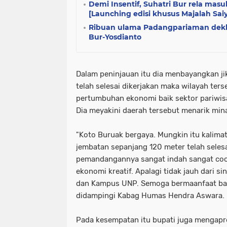
Demi Insentif, Suhatri Bur rela masu
[Launching edisi khusus Majalah Sai
Ribuan ulama Padangpariaman dekla
Bur-Yosdianto
Dalam peninjauan itu dia menbayangkan ji
telah selesai dikerjakan maka wilayah ter
pertumbuhan ekonomi baik sektor pariwis
Dia meyakini daerah tersebut menarik mina
"Koto Buruak bergaya. Mungkin itu kalima
jembatan sepanjang 120 meter telah selesai
pemandangannya sangat indah sangat coco
ekonomi kreatif. Apalagi tidak jauh dari s
dan Kampus UNP. Semoga bermaanfaat bagi
didampingi Kabag Humas Hendra Aswara.
Pada kesempatan itu bupati juga mengap