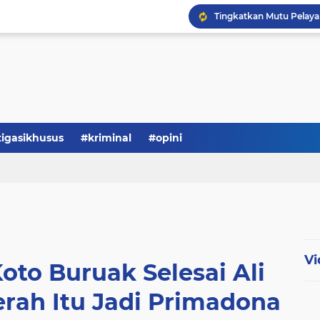
Serba-serbi: Tokoh Publi
tigasikhusus
#kriminal
#opini
Vi
oto Buruak Selesai Ali
rah Itu Jadi Primadona