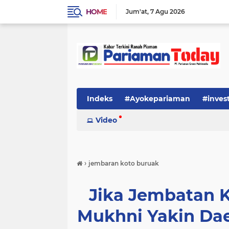
HOME
Jum'at
7 Agu 2026
Indeks
#Ayokepariaman
#inves
Video
›
jembaran koto buruak
Jika Jembatan K
Mukhni Yakin Dae