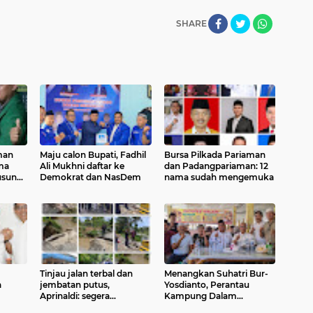
SHARE
man
Maju calon Bupati, Fadhil
Bursa Pilkada Pariaman
ma
Ali Mukhni daftar ke
dan Padangpariaman: 12
usung
Demokrat dan NasDem
nama sudah mengemuka
Tinjau jalan terbal dan
Menangkan Suhatri Bur-
a
jembatan putus,
Yosdianto, Perantau
Aprinaldi: segera
Kampung Dalam
diperbaiki, banjir Bukik
deklarasikan dukungan