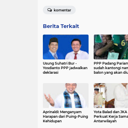
komentar
Berita Terkait
Usung Suhatri Bur -
PPP Padang Paria
Yosdianto PPP jadwalkan
sudah kantongi na
deklarasi
balon yang akan di
di Pilkada
Aprinaldi: Menganyam
Yota Balad dan JKA
Harapan dari Puing-Puing
Perkuat Kerja Sam
Kehidupan
Antarwilayah