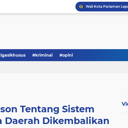
tigasikhusus
#kriminal
#opini
Serba-serbi: Tokoh Publi
Vi
ison Tentang Sistem
a Daerah Dikembalikan