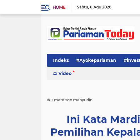
HOME
Sabtu
8 Agu 2026
Indeks
#Ayokepariaman
#inves
Video
›
mardison mahyudin
Ini Kata Mard
Pemilihan Kepal