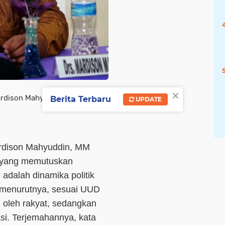
×
rdison Mahyuddin.
Berita Terbaru
UPDATE
rdison Mahyuddin, MM
I yang memutuskan
adalah dinamika politik
 menurutnya, sesuai UUD
g oleh rakyat, sedangkan
asi. Terjemahannya, kata