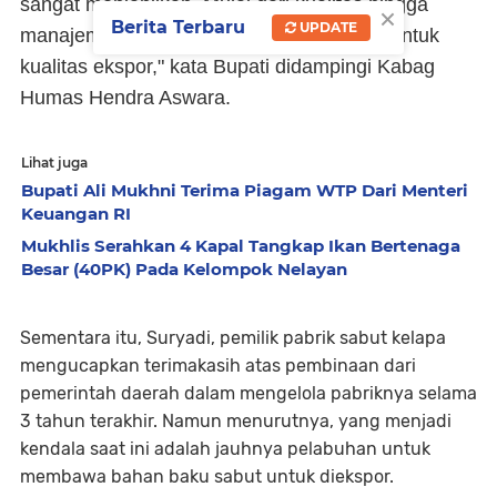
sangat menjanjikan. Mulai dari kualitas hingga
×
Berita Terbaru
UPDATE
manajemennya harus benar-benar dijaga untuk
kualitas ekspor," kata Bupati didampingi Kabag
Humas Hendra Aswara.
Lihat juga
Bupati Ali Mukhni Terima Piagam WTP Dari Menteri
Keuangan RI
Mukhlis Serahkan 4 Kapal Tangkap Ikan Bertenaga
Besar (40PK) Pada Kelompok Nelayan
Sementara itu, Suryadi, pemilik pabrik sabut kelapa
mengucapkan terimakasih atas pembinaan dari
pemerintah daerah dalam mengelola pabriknya selama
3 tahun terakhir. Namun menurutnya, yang menjadi
kendala saat ini adalah jauhnya pelabuhan untuk
membawa bahan baku sabut untuk diekspor.