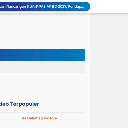
Pemkot Pariaman Mulai Pusdiklat Paskibraka 2026, Wali Kota Tekankan Pentingnya Disiplin
Pisah Sambut Kapolres, Yota Balad Tekankan Pentingnya Sinergi Jaga Kondusivitas Daerah
Wali Kota Pariaman Minta Inovasi OPD Berdampak Nyata pada Pelayanan Publik
Pemkot Pariaman Resmikan TPA Bunda PAUD untuk Dukung Pengasuhan Anak ASN
Pengurus PWI Pariaman 2026–2029 Dilantik, Pemkot Tekankan Sinergi dan Profesionalisme Pers
Wali Kota Pariaman Lepas Kontingen Pramuka ke Jambore Nasional XII di Cibubur
Wali Kota Pariaman Hadiri Penguatan Relawan Pancasila, Tekankan Implementasi Nilai Pancasila dalam Pelayanan Publik
Wali Kota Pariaman Bagikan Bibit Ikan Koi kepada Siswa SD untuk Edukasi Perikanan
Wali Kota Pariaman Salurkan Bantuan bagi Korban Pohon Tumbang, Rumah Rusak Berat Akan Dibedah
Wali Kota Pariaman Ajukan Rancangan KUA-PPAS APBD 2027, Pendapatan Diproyeksikan Rp626,1 Miliar
deo Terpopuler
Ke Halaman Video