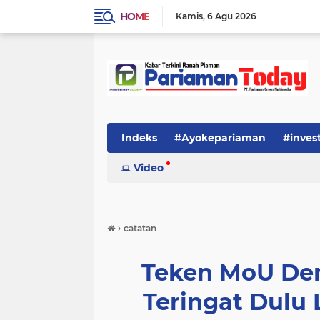
HOME
Kamis
6 Agu 2026
Indeks
#Ayokepariaman
#inves
Video
›
catatan
Teken MoU Den
Teringat Dulu 