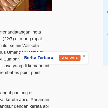
 menandatangani nota
(22/7) di ruang rapat
itu, selain Walikota
nius Umar dan Setdako
×
Berita Terbaru
UPDATE
I Sumbar juga datang
hnisnya yang di komandani
 membahas point-point
sangat panjang di
, kereta api di Pariaman
angsur dengan kereta api