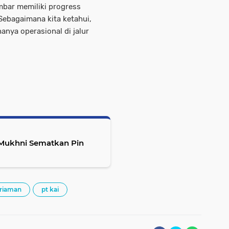
bar memiliki progress
Sebagaimana kita ketahui,
hanya operasional di jalur
i Mukhni Sematkan Pin
riaman
pt kai