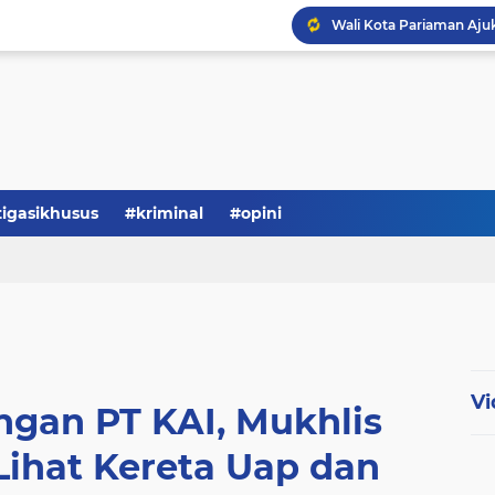
tigasikhusus
#kriminal
#opini
Vi
gan PT KAI, Mukhlis
Lihat Kereta Uap dan