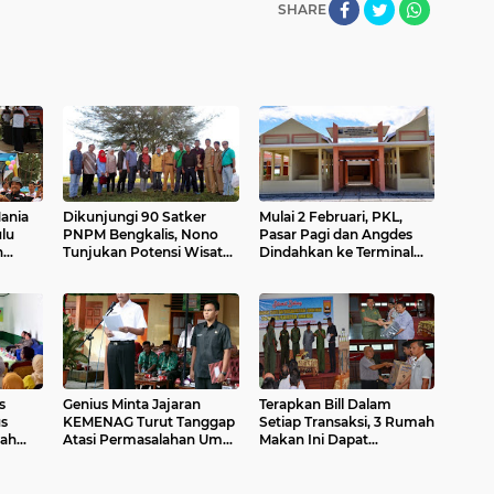
SHARE
Mania
Dikunjungi 90 Satker
Mulai 2 Februari, PKL,
lu
PNPM Bengkalis, Nono
Pasar Pagi dan Angdes
n
Tunjukan Potensi Wisata
Dindahkan ke Terminal
itimpa
Kota Pariaman
Jati
s
Genius Minta Jajaran
Terapkan Bill Dalam
us
KEMENAG Turut Tanggap
Setiap Transaksi, 3 Rumah
lah
Atasi Permasalahan Umat
Makan Ini Dapat
di Kota Pariaman
Penghargaan Dari Pemko
sa
Pariaman