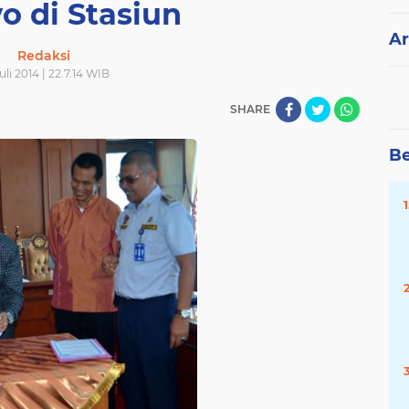
o di Stasiun
Ar
Redaksi
uli 2014 | 22.7.14 WIB
SHARE
Be