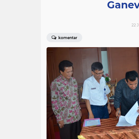
Ganev
22 J
komentar