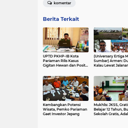
komentar
Berita Terkait
UPTD PKHP-IB Kota
(Universary Ertiga 
Pariaman Rilis Kasus
Sumbar) Armen: Du
Gigitan Hewan dan Positif
Kalau Lewat Jalana
Rabies
Manggung, Awas D
Kelapa
Kembangkan Potensi
Mukhlis: JKSS, Grati
Wisata, Pemko Pariaman
Belajar 12 Tahun, B
Gaet Investor Jepang
Sekolah Gratis, Ada
Perjuangan Mengisi
Kemerdekaan Bang