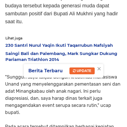
budaya tersebut kepada generasi muda dapat
sambutan positif dari Bupati Ali Mukhni yang hadir
saat itu.
Lihat juga
230 Santri Nurul Yaqin Ikuti Taqarrubun Nafsiyah
Saingi Bali dan Palembang, Mark Sungkar Dukung
Pariaman Triathlon 2014
×
Berita Terbaru
UPDATE
"Sungguh saya takjub dengan kreatifitas mahasiswa
Unand yang menyelenggarakan pementasan seni dan
adat Minangkabau oleh anak nagari. Ini perlu
diapresiasi, dan, saya harap dinas terkait juga
mengagendakan event serupa secara rutin," ucap
bupati.
Pada acara tersebut ditampilkan berbagai kegiatan