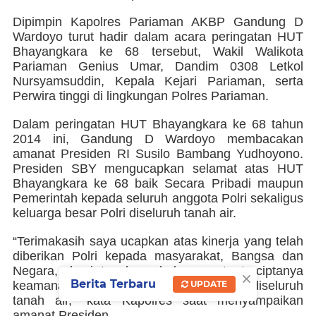
Dipimpin Kapolres Pariaman
AKBP Gandung D
Wardoyo
turut hadir dalam acara peringatan HUT
Bhayangkara ke 68 tersebut, Wakil Walikota
Pariaman Genius Umar, Dandim 0308 Letkol
Nursyamsuddin, Kepala Kejari Pariaman, serta
Perwira tinggi di lingkungan Polres Pariaman.
Dalam peringatan HUT Bhayangkara ke 68 tahun
2014 ini,
Gandung D Wardoyo
membacakan
amanat Presiden RI Susilo Bambang Yudhoyono.
Presiden SBY mengucapkan selamat atas HUT
Bhayangkara ke 68 baik Secara Pribadi maupun
Pemerintah kepada seluruh anggota Polri sekaligus
keluarga besar Polri diseluruh tanah air.
“Terimakasih saya ucapkan atas kinerja yang telah
diberikan Polri kepada masyarakat, Bangsa dan
Negara, demi tegaknya hukum serta terciptanya
×
Berita Terbaru
UPDATE
keamanan dan ketertiban masyarakat diseluruh
tanah air,” kata Kapolres saat menyampaikan
amanat Presiden.