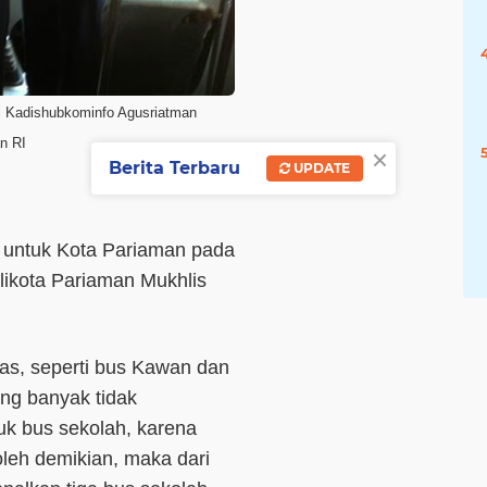
i Kadishubkominfo Agusriatman
n RI
×
Berita Terbaru
UPDATE
h untuk Kota Pariaman pada
alikota Pariaman Mukhlis
as, seperti bus Kawan dan
ng banyak tidak
tuk bus sekolah, karena
leh demikian, maka dari