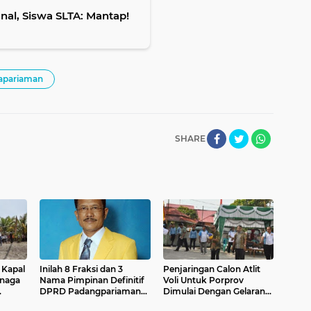
nal, Siswa SLTA: Mantap!
apariaman
SHARE
 Kapal
Inilah 8 Fraksi dan 3
Penjaringan Calon Atlit
enaga
Nama Pimpinan Definitif
Voli Untuk Porprov
DPRD Padangpariaman
Dimulai Dengan Gelaran
Periode 2014-2019
Turnamen Antar Club