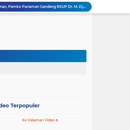
Tingkatkan Mutu Pelayanan, Pemko Pariaman Gandeng RSUP Dr. M. Djamil Padang
k, Citra Publik
Wali Kota Pariaman Lepas Kontingen Pramuka ke Jambore Nasional XII di Cibubur
Wali Kota Pariaman Hadiri Penguatan Relawan Pancasila, Tekankan Implementasi Nilai Pancasila dalam Pelayanan Publik
Wali Kota Pariaman Bagikan Bibit Ikan Koi kepada Siswa SD untuk Edukasi Perikanan
Wali Kota Pariaman Salurkan Bantuan bagi Korban Pohon Tumbang, Rumah Rusak Berat Akan Dibedah
Wali Kota Pariaman Ajukan Rancangan KUA-PPAS APBD 2027, Pendapatan Diproyeksikan Rp626,1 Miliar
Pemkot Pariaman Mulai Pusdiklat Paskibraka 2026, Wali Kota Tekankan Pentingnya Disiplin
Pisah Sambut Kapolres, Yota Balad Tekankan Pentingnya Sinergi Jaga Kondusivitas Daerah
SEPEDA TANTE, Inovasi Digital Pemko Pariaman Percepat Pendaftaran Tanda Tangan Elektronik
deo Terpopuler
Ke Halaman Video