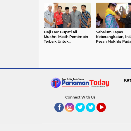
Haji Lau: Bupati Ali
Sebelum Lepas
Mukhni Masih Pemimpin
Keberangkatan, Inil
Terbaik Untuk
Pesan Mukhlis Pada
Melanjutkan
Jemaah Haji
Pembangunan
Padangpariaman
Kat
Connect With Us
Facebook
Instagram
Twitter
Twitter
YouTube