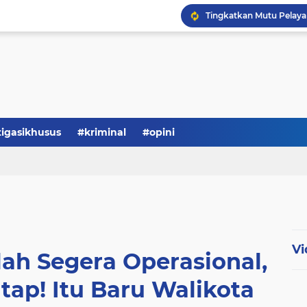
Serba-serbi: Tokoh Publi
tigasikhusus
#kriminal
#opini
Vi
ah Segera Operasional,
tap! Itu Baru Walikota