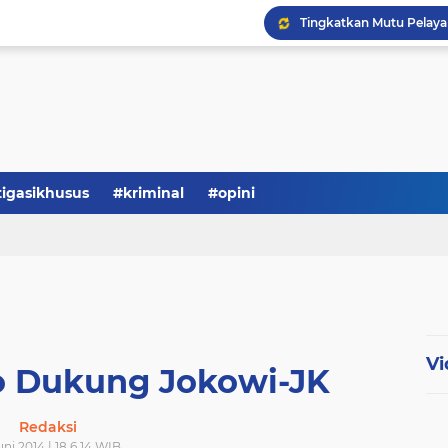
Serba-serbi: Tokoh Publi
tigasikhusus
#kriminal
#opini
Vi
 Dukung Jokowi-JK
Redaksi
uni 2014 | 18.6.14 WIB