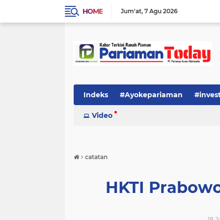
HOME
Jum'at
7 Agu 2026
Indeks
#Ayokepariaman
#inves
Video
›
catatan
HKTI Prabowo
18 J