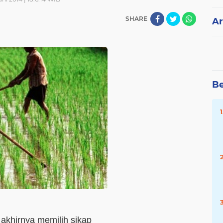
SHARE
Ar
Be
akhirnya memilih sikap