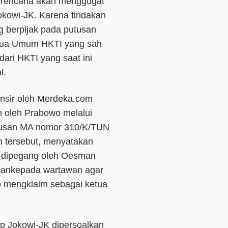
berencana akan menggugat
okowi-JK. Karena tindakan
ng berpijak pada putusan
tua Umum HKTI yang sah
ari HKTI yang saat ini
l.
ansir oleh Merdeka.com
n oleh Prabowo melalui
tusan MA nomor 310/K/TUN
an tersebut, menyatakan
 dipegang oleh Oesman
ikankepada wartawan agar
wo mengklaim sebagai ketua
p Jokowi-JK dipersoalkan