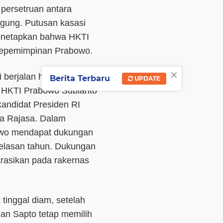
persetruan antara
ung. Putusan kasasi
netapkan bahwa HKTI
kepemimpinan Prabowo.
×
 berjalan hingga kini.
Berita Terbaru
UPDATE
m HKTI Prabowo Subianto
kandidat Presiden RI
ta Rajasa. Dalam
owo mendapat dukungan
belasan tahun. Dukungan
arasikan pada rakernas
tinggal diam, setelah
n Sapto tetap memilih