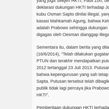
yang juga Sekjen HKTI, Fadli Zon, 
deklarasi dukungan HKTI terhadap J
kubu Osman Sapto dinilai illegal, ya
kasasi Mahkamah Agung, bahwa Ke
adalah Prabowo sehingga dukungan d
digagas oleh Oesman dianggap illega
Sementara itu, dalam berita yang dil
(16/6/2014), “Telah dilakukan gugata
PTUN dan terakhir mendapatkan pu
2012 tertanggal 23 Juli 2013. Putus
bahwa kepengurusan yang sah tetap
Sapta. Putusan tersebut telah dibag
publik tidak lagi percaya jika Prabo
HKTI”.
Pemberitaan dukungan HKTI terhada