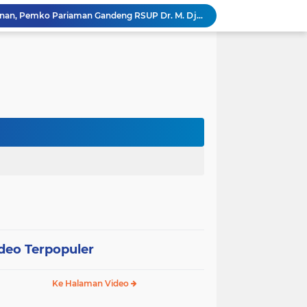
Tingkatkan Mutu Pelayanan, Pemko Pariaman Gandeng RSUP Dr. M. Djamil Padang
k, Citra Publik
Wali Kota Pariaman Lepas Kontingen Pramuka ke Jambore Nasional XII di Cibubur
Wali Kota Pariaman Hadiri Penguatan Relawan Pancasila, Tekankan Implementasi Nilai Pancasila dalam Pelayanan Publik
Wali Kota Pariaman Bagikan Bibit Ikan Koi kepada Siswa SD untuk Edukasi Perikanan
Wali Kota Pariaman Salurkan Bantuan bagi Korban Pohon Tumbang, Rumah Rusak Berat Akan Dibedah
Wali Kota Pariaman Ajukan Rancangan KUA-PPAS APBD 2027, Pendapatan Diproyeksikan Rp626,1 Miliar
Pemkot Pariaman Mulai Pusdiklat Paskibraka 2026, Wali Kota Tekankan Pentingnya Disiplin
Pisah Sambut Kapolres, Yota Balad Tekankan Pentingnya Sinergi Jaga Kondusivitas Daerah
SEPEDA TANTE, Inovasi Digital Pemko Pariaman Percepat Pendaftaran Tanda Tangan Elektronik
deo Terpopuler
Ke Halaman Video