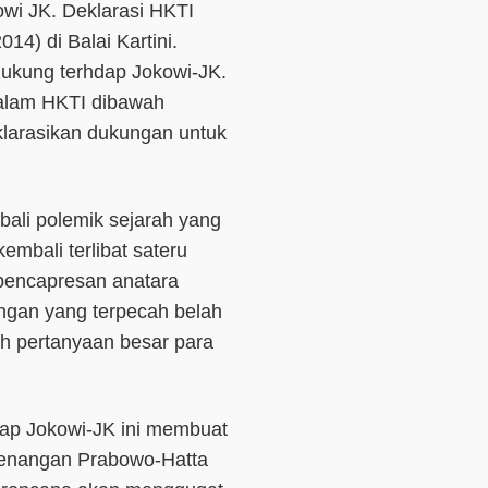
wi JK. Deklarasi HKTI
14) di Balai Kartini.
dukung terhdap Jokowi-JK.
dalam HKTI dibawah
arasikan dukungan untuk
ali polemik sejarah yang
mbali terlibat sateru
pencapresan anatara
ngan yang terpecah belah
lah pertanyaan besar para
dap Jokowi-JK ini membuat
menangan Prabowo-Hatta