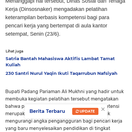
Menanggapi hal tersebut, Dinas Sosial dan Tenaga
Kerja (Dinsosnaker) mengadakan pelatihan
keterampilan berbasis kompetensi bagi para
pencari kerja yang bertempat di aula kantor
setempat, Senin (23/6).
Lihat juga
Satria Bantah Mahasiswa Aktifis Lambat Tamat
Kuliah
230 Santri Nurul Yaqin Ikuti Taqarrubun Nafsiyah
Bupati Padang Pariaman Ali Mukhni yang hadir untuk
membuka kegiatan pelatihan tersebut mengatakan
×
bahwa pelatihan keterampilan berbasis kompetensi
Berita Terbaru
UPDATE
merupakan salah satu upaya pemerintah untuk
mengurangi angka pengangguran bagi pencari kerja
yang baru menyelesaikan pendidikan di tingkat