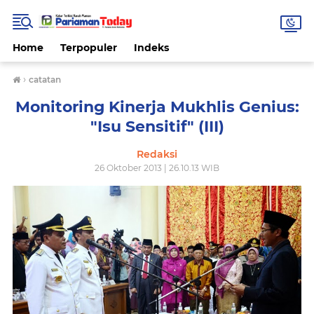
Home
Terpopuler
Indeks
›
catatan
Monitoring Kinerja Mukhlis Genius:
"Isu Sensitif" (III)
Redaksi
26 Oktober 2013 | 26.10.13 WIB