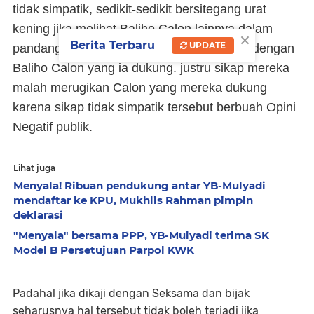
tidak simpatik, sedikit-sedikit bersitegang urat
kening jika melihat Baliho Calon lainnya dalam
×
Berita Terbaru
UPDATE
pandangan mereka terlalu berdekat Posisi dengan
Baliho Calon yang ia dukung. justru sikap mereka
malah merugikan Calon yang mereka dukung
karena sikap tidak simpatik tersebut berbuah Opini
Negatif publik.
Lihat juga
Menyala! Ribuan pendukung antar YB-Mulyadi
mendaftar ke KPU, Mukhlis Rahman pimpin
deklarasi
"Menyala" bersama PPP, YB-Mulyadi terima SK
Model B Persetujuan Parpol KWK
Padahal jika dikaji dengan Seksama dan bijak
seharusnya hal tersebut tidak boleh terjadi jika