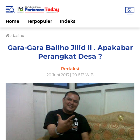
Home
Terpopuler
Indeks
›
baliho
Gara-Gara Baliho Jilid II . Apakabar
Perangkat Desa ?
Redaksi
20 Juni 2013 | 20.6.13 WIB