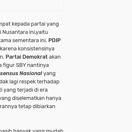
mpat kepada partai yang
 Nusantara ini,yaitu
tama sementara ini.
PDIP
 karena konsistensinya
an.
Partai Demokrat
akan
 figur SBY nantinya
sensus Nasional
yang
dak lagi respek terhadap
i yang terjadi di era
 yang diselematkan hanya
rannya tetap dibiarkan
u masih banyak yang mudah