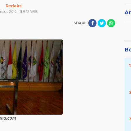
Redaksi
ustus 2012 | 11.8.12 WIB
Ar
SHARE
Be
com