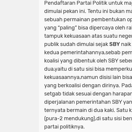
Pendaftaran Partai Politik untuk m
dimulai pekan ini. Tentu ini bukan m
sebuah permainan pembentukan opin
yang “paling” bisa dipercaya oleh
tampuk kekuasaan atas suatu neger
publik sudah dimulai sejak
SBY
naik
kedua pemerintahannya,sebab pem
koalisi yang dibentuk oleh SBY seb
dua,yaitu di satu sisi bisa memperku
kekuasaannya,namun disisi lain bi
yang berkoalisi dengan dirinya. Pad
setgab tidak sesuai dengan harapa
diperjalanan pemerintahan SBY yan
ternyata bermain di dua kaki. Satu 
(pura-2 mendukung),di satu sisi be
partai politiknya.