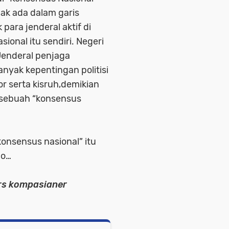
dak ada dalam garis
 para jenderal aktif di
onal itu sendiri. Negeri
 Jenderal penjaga
anyak kepentingan politisi
or serta kisruh,demikian
k sebuah “konsensus
onsensus nasional” itu
ho…
ers kompasianer