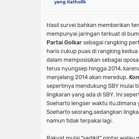
yang Katholik
Hasil survei bahkan memberikan te
mempunyai jaringan terkuat di bumi
Partai Golkar
sebagai rangking per
haris cukup puas di rangking kedua
dalam memposisikan sebagai opos
terus nyungsep hingga 2014, karena
menjelang 2014 akan meredup.
Kon
sepertinya mendukung SBY mulai ti
lingkaran yang ada di SBY. Ini sepert
Soeharto lengser waktu itu,dimana
Soeharto seorang,sedangkan lingka
namun tidak terpakai lagi.
Rakyat mulai “sedikit” pintar wala