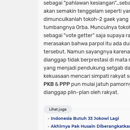
sebagai “pahlawan kesiangan”…seba
akan semakin tenggelam seperti ya
dimunculkanlah tokoh-2 gaek yang d
tumbangnya Orba. Munculnya tokoh
sebagai “vote getter” saja supaya r
merasakan bahwa parpol itu ada dul
tersebut. Namun sayangnya karena
dianggap tidak berprestasi di mata
yang menjadi pendukung setgab d
kekuasaan mencari simpati rakyat s
PKB
&
PPP
pun mulai jatuh pamorn
dianggap plin-plan oleh rakyat.
Lihat juga
Indonesia Butuh 33 Jokowi Lagi
Akhirnya Pak Husain Diberangkatka