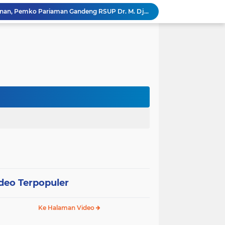
Tingkatkan Mutu Pelayanan, Pemko Pariaman Gandeng RSUP Dr. M. Djamil Padang
k, Citra Publik
Wali Kota Pariaman Lepas Kontingen Pramuka ke Jambore Nasional XII di Cibubur
Wali Kota Pariaman Hadiri Penguatan Relawan Pancasila, Tekankan Implementasi Nilai Pancasila dalam Pelayanan Publik
Wali Kota Pariaman Bagikan Bibit Ikan Koi kepada Siswa SD untuk Edukasi Perikanan
Wali Kota Pariaman Salurkan Bantuan bagi Korban Pohon Tumbang, Rumah Rusak Berat Akan Dibedah
Wali Kota Pariaman Ajukan Rancangan KUA-PPAS APBD 2027, Pendapatan Diproyeksikan Rp626,1 Miliar
Pemkot Pariaman Mulai Pusdiklat Paskibraka 2026, Wali Kota Tekankan Pentingnya Disiplin
Pisah Sambut Kapolres, Yota Balad Tekankan Pentingnya Sinergi Jaga Kondusivitas Daerah
SEPEDA TANTE, Inovasi Digital Pemko Pariaman Percepat Pendaftaran Tanda Tangan Elektronik
deo Terpopuler
Ke Halaman Video