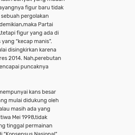
Sayangnya figur baru tidak
 sebuah pergolakan
 demikian,maka Partai
etapi figur yang ada di
s yang “kecap manis”.
lai disingkirkan karena
res 2014. Nah,perebutan
 mencapai puncaknya
mempunyai kans besar
ng mulai didukung oleh
Walau masih ada yang
stiwa Mei 1998,tidak
ng tinggal permainan
i “Konsensus Nasional”