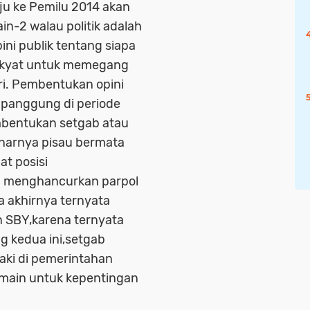
aju ke Pemilu 2014 akan
ain-2 walau politik adalah
i publik tentang siapa
 rakyat untuk memegang
i. Pembentukan opini
 panggung di periode
bentukan setgab atau
enarnya pisau bermata
at posisi
sa menghancurkan parpol
a akhirnya ternyata
n SBY,karena ternyata
g kedua ini,setgab
kaki di pemerintahan
rmain untuk kepentingan