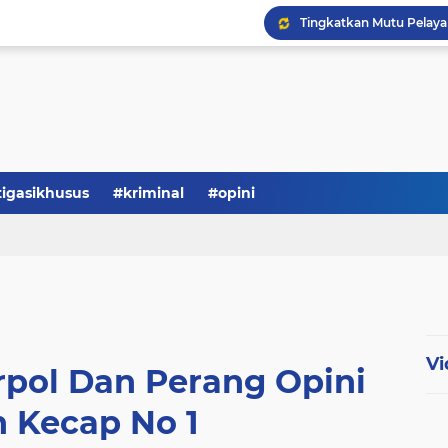
Serba-serbi: Tokoh Publi
tigasikhusus
#kriminal
#opini
Vi
rpol Dan Perang Opini
n Kecap No 1