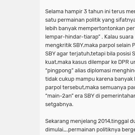
Selama hampir 3 tahun ini terus me
satu permainan politik yang sifatny
lebih banyak mempertontonkan per
lempar-hindar-tiarap” . Kalau suar
mengkritik SBY,maka parpol selai
SBY agar terjatuh,tetapi bila posis
kuat,maka kasus dilempar ke DPR u
“pingpong” alias diplomasi menghi
tidak cukup mampu karena banyak k
parpol tersebut,maka semuanya pada 
“main-2an” era SBY di pemerintaha
setgabnya.
Sekarang menjelang 2014,tinggal du
dimulai….permainan politiknya berg