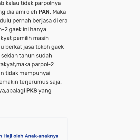
b kalau tidak parpolnya
ng dialami oleh
PAN
. Maka
ulu pernah berjasa di era
-2 gaek ini hanya
akyat pemilih masih
u berkat jasa tokoh gaek
 sekian tahun sudah
 rakyat,maka parpol-2
an tidak mempunyai
emakin terjerumus saja.
ya,apalagi
PKS
yang
n Haji oleh Anak-anaknya