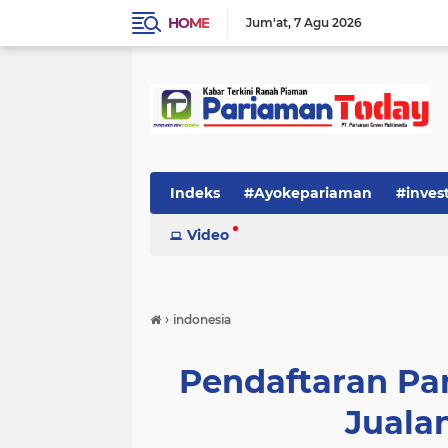
HOME
Jum'at
7 Agu 2026
Indeks
#Ayokepariaman
#inves
Video
›
indonesia
Pendaftaran Pa
Juala