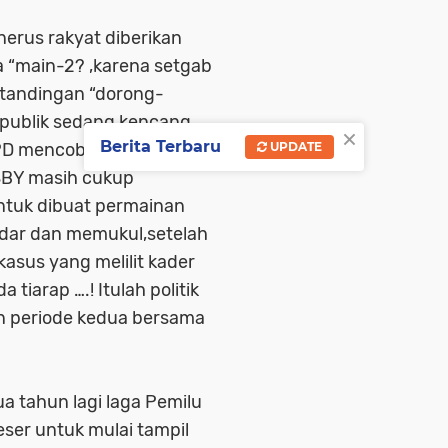
nerus rakyat diberikan
a “main-2? ,karena setgab
tandingan “dorong-
a publik sedang kencang
×
Berita Terbaru
n PD mencoba mendorong
UPDATE
i SBY masih cukup
ntuk dibuat permainan
ndar dan memukul,setelah
asus yang melilit kader
tiarap ….! Itulah politik
n periode kedua bersama
a tahun lagi laga Pemilu
eser untuk mulai tampil