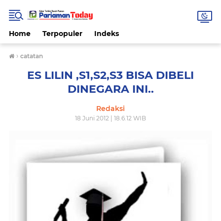
Home
Terpopuler
Indeks
›
catatan
ES LILIN ,S1,S2,S3 BISA DIBELI
DINEGARA INI..
Redaksi
18 Juni 2012 | 18.6.12 WIB