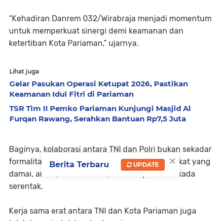
“Kehadiran Danrem 032/Wirabraja menjadi momentum
untuk memperkuat sinergi demi keamanan dan
ketertiban Kota Pariaman,” ujarnya.
Lihat juga
Gelar Pasukan Operasi Ketupat 2026, Pastikan
Keamanan Idul Fitri di Pariaman
TSR Tim II Pemko Pariaman Kunjungi Masjid Al
Furqan Rawang, Serahkan Bantuan Rp7,5 Juta
Baginya, kolaborasi antara TNI dan Polri bukan sekadar
×
formalitas, tetapi fondasi utama bagi masyarakat yang
Berita Terbaru
UPDATE
damai, aman, dan kondusif, terlebih pasca-Pilkada
serentak.
Kerja sama erat antara TNI dan Kota Pariaman juga