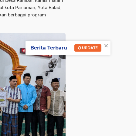
 di Desa Rambai, Kamis malam
likota Pariaman, Yota Balad,
kan berbagai program
×
Berita Terbaru
UPDATE