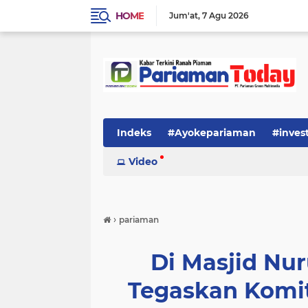
HOME
Jum'at
7 Agu 2026
Indeks
#Ayokepariaman
#inves
Video
›
pariaman
Di Masjid Nur
Tegaskan Komi