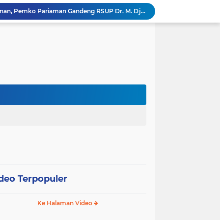
Tingkatkan Mutu Pelayanan, Pemko Pariaman Gandeng RSUP Dr. M. Djamil Padang
k, Citra Publik
Wali Kota Pariaman Lepas Kontingen Pramuka ke Jambore Nasional XII di Cibubur
Wali Kota Pariaman Hadiri Penguatan Relawan Pancasila, Tekankan Implementasi Nilai Pancasila dalam Pelayanan Publik
Wali Kota Pariaman Bagikan Bibit Ikan Koi kepada Siswa SD untuk Edukasi Perikanan
Wali Kota Pariaman Salurkan Bantuan bagi Korban Pohon Tumbang, Rumah Rusak Berat Akan Dibedah
Wali Kota Pariaman Ajukan Rancangan KUA-PPAS APBD 2027, Pendapatan Diproyeksikan Rp626,1 Miliar
Pemkot Pariaman Mulai Pusdiklat Paskibraka 2026, Wali Kota Tekankan Pentingnya Disiplin
Pisah Sambut Kapolres, Yota Balad Tekankan Pentingnya Sinergi Jaga Kondusivitas Daerah
SEPEDA TANTE, Inovasi Digital Pemko Pariaman Percepat Pendaftaran Tanda Tangan Elektronik
deo Terpopuler
Ke Halaman Video