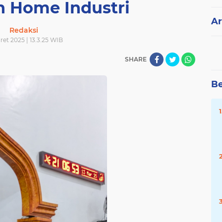
 Home Industri
Ar
Redaksi
ret 2025 | 13.3.25 WIB
SHARE
Be