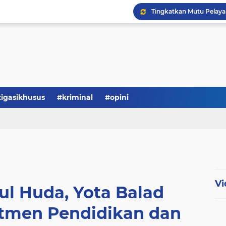
Serba-serbi: Tokoh Publi
tigasikhusus
#kriminal
#opini
Vi
ul Huda, Yota Balad
tmen Pendidikan dan