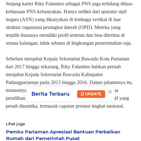
Jenjang karier Riky Falantino sebagai PNS juga terbilang diluar-
kebiasaan PNS kebanyakan. Hanya sedikit dari aparatur sipil
negara (ASN) yang dikaryakan di lembaga vertikal di luar
struktur organisasi perangkat daerah (OPD). Mereka yang
terpilih biasanya memiliki profil tertentu dan bisa diterima di
semua kalangan, tidak sebatas di lingkungan pemerintahan saja.
Sebelum menjabat Kepala Sekretariat Bawaslu Kota Pariaman
dari 2017 hingga sekarang, Riky Falantino bahkan pernah
menjabat Kepala Sekretariat Bawaslu Kabupaten
Padangpariaman pada 2015 hingga 2016. Dalam jabatannya itu,
×
instansinya telah melalui serangkaian pengawasan di dua
Berita Terbaru
UPDATE
pemilihan kepala daerah berbeda dan pemilihan legislatif yang
penuh dinamika, termasuk capaian prestasi tingkat nasional.
Lihat juga
Pemko Pariaman Apresiasi Bantuan Perbaikan
Rumah dari Pemerintah Pusat