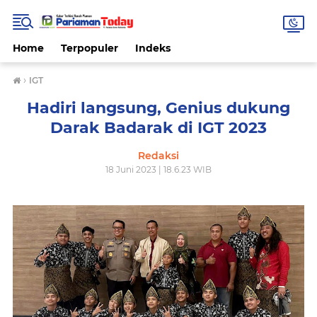
Home
Terpopuler
Indeks
›
IGT
Hadiri langsung, Genius dukung
Darak Badarak di IGT 2023
Redaksi
18 Juni 2023 | 18.6.23 WIB