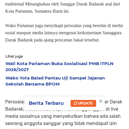
tradisional Minangkabau oleh Sanggar Darak Badarak asal dari
Kota Pariaman, Sumatera Barat ini.
Wako Pariaman juga menyikapi persoalan yang beredar di media
sosial maupun media lainnya mengenai keikutsertaan Sanaggara
Darak Badarak pada ajang pencarian bakat tersebut.
Lihat juga
Wali Kota Pariaman Buka Sosialisasi PMB ITPLN
2026/2027
Wako Yota Balad Pantau Uji Sampel Jajanan
Sekolah Bersama BPOM
×
Persoalan ini muncul setelah pimpinan Sanggar Darak
Berita Terbaru
UPDATE
Badarak, Ribut Anton Sujarwo, menggunggah di live
media sosialnya yang menyebutkan bahwa ada salah
seorang anggota sanggar yang tidak mendapat izin