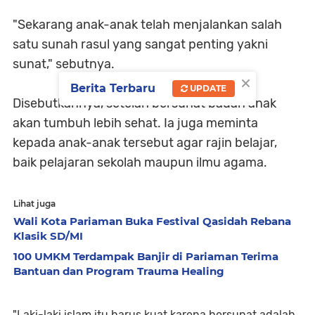
"Sekarang anak-anak telah menjalankan salah
satu sunah rasul yang sangat penting yakni
sunat," sebutnya.
×
Berita Terbaru
UPDATE
Disebutkannya, setelah bersunat badan anak
akan tumbuh lebih sehat. Ia juga meminta
kepada anak-anak tersebut agar rajin belajar,
baik pelajaran sekolah maupun ilmu agama.
Lihat juga
Wali Kota Pariaman Buka Festival Qasidah Rebana
Klasik SD/MI
100 UMKM Terdampak Banjir di Pariaman Terima
Bantuan dan Program Trauma Healing
"Laki-laki islam itu harus kuat karena bersunat adalah