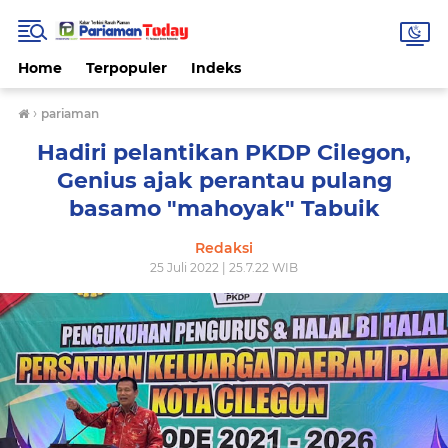
Home
Terpopuler
Indeks
›
pariaman
Hadiri pelantikan PKDP Cilegon,
Genius ajak perantau pulang
basamo "mahoyak" Tabuik
Redaksi
25 Juli 2022 | 25.7.22 WIB