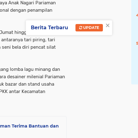
daya Anak Nagari Pariaman
ional dengan penampilan
×
Berita Terbaru
UPDATE
k Jumat hingga Minggu 22 Mei
antaranya tari piring, tari
eni bela diri pencat silat
ggang lomba lagu minang dan
ara desainer milenial Pariaman
uk bazar dan stand usaha
 PKK antar Kecamatan
iaman Terima Bantuan dan