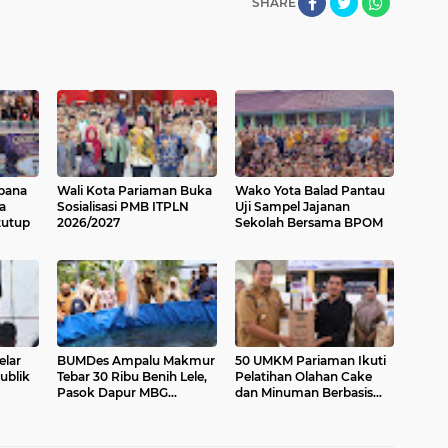
SHARE
ebana
Wali Kota Pariaman Buka
Wako Yota Balad Pantau
a
Sosialisasi PMB ITPLN
Uji Sampel Jajanan
tutup
2026/2027
Sekolah Bersama BPOM
lar
BUMDes Ampalu Makmur
50 UMKM Pariaman Ikuti
ublik
Tebar 30 Ribu Benih Lele,
Pelatihan Olahan Cake
Pasok Dapur MBG
dan Minuman Berbasis
Pariaman Utara
Potensi Lokal