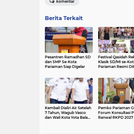
komentar
Berita Terkait
Pesantren Ramadhan SD
Festival Qasidah R
dan SMP Se-Kota
Klasik SD/MI se-Kot
Pariaman Siap Digelar
Pariaman Resmi Di
Kembali Dialiri Air Setelah
Pemko Pariaman Ge
7 Tahun, Wagub Vasco
Forum Konsultasi P
dan Wali Kota Yota Balad
Ranwal RKPD 2027
Tinjau Irigasi Batang Anai
II