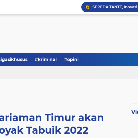
Serba-serbi: Tokoh Publi
tigasikhusus
#kriminal
#opini
Vi
 Pariaman Timur akan
Hoyak Tabuik 2022