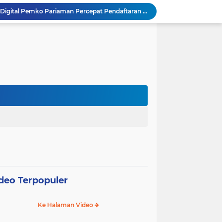
SEPEDA TANTE, Inovasi Digital Pemko Pariaman Percepat Pendaftaran Tanda Tangan Elektronik
Tingkatkan Mutu Pelayanan, Pemko Pariaman Gandeng RSUP Dr. M. Djamil Padang
k, Citra Publik
Wali Kota Pariaman Lepas Kontingen Pramuka ke Jambore Nasional XII di Cibubur
Wali Kota Pariaman Hadiri Penguatan Relawan Pancasila, Tekankan Implementasi Nilai Pancasila dalam Pelayanan Publik
Wali Kota Pariaman Bagikan Bibit Ikan Koi kepada Siswa SD untuk Edukasi Perikanan
Wali Kota Pariaman Salurkan Bantuan bagi Korban Pohon Tumbang, Rumah Rusak Berat Akan Dibedah
Wali Kota Pariaman Ajukan Rancangan KUA-PPAS APBD 2027, Pendapatan Diproyeksikan Rp626,1 Miliar
Pemkot Pariaman Mulai Pusdiklat Paskibraka 2026, Wali Kota Tekankan Pentingnya Disiplin
SAJUMPA Permudah Warga Pariaman Bayar Pajak Kendaraan, Sasar ASN dan Masyarakat
deo Terpopuler
Ke Halaman Video