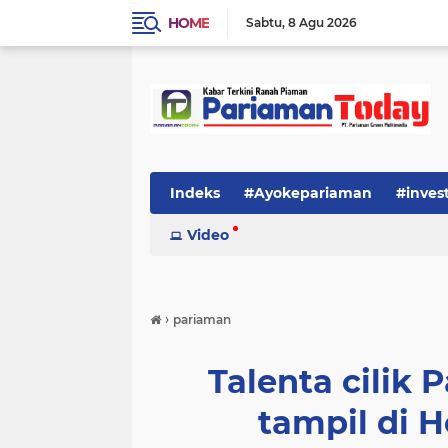
HOME
Sabtu
8 Agu 2026
Indeks
#Ayokepariaman
#inves
Video
›
pariaman
Talenta cilik
tampil di 