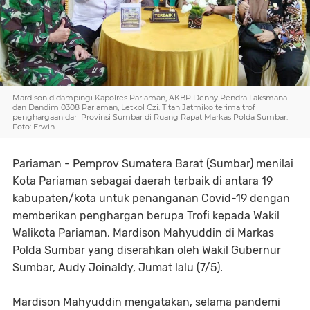
Mardison didampingi Kapolres Pariaman, AKBP Denny Rendra Laksmana
dan Dandim 0308 Pariaman, Letkol Czi. Titan Jatmiko terima trofi
penghargaan dari Provinsi Sumbar di Ruang Rapat Markas Polda Sumbar.
Foto: Erwin
Pariaman - Pemprov Sumatera Barat (Sumbar) menilai
Kota Pariaman sebagai daerah terbaik di antara 19
kabupaten/kota untuk penanganan Covid-19 dengan
memberikan penghargan berupa Trofi kepada Wakil
Walikota Pariaman, Mardison Mahyuddin di Markas
Polda Sumbar yang diserahkan oleh Wakil Gubernur
Sumbar, Audy Joinaldy, Jumat lalu (7/5).
Mardison Mahyuddin mengatakan, selama pandemi