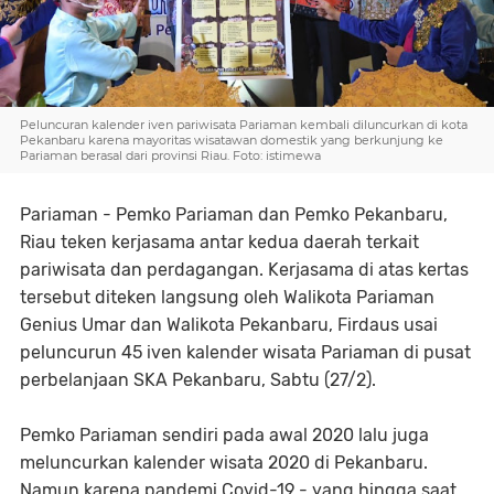
Peluncuran kalender iven pariwisata Pariaman kembali diluncurkan di kota
Pekanbaru karena mayoritas wisatawan domestik yang berkunjung ke
Pariaman berasal dari provinsi Riau. Foto: istimewa
Pariaman - Pemko Pariaman dan Pemko Pekanbaru,
Riau teken kerjasama antar kedua daerah terkait
pariwisata dan perdagangan. Kerjasama di atas kertas
tersebut diteken langsung oleh Walikota Pariaman
Genius Umar dan Walikota Pekanbaru, Firdaus usai
peluncurun 45 iven kalender wisata Pariaman di pusat
perbelanjaan SKA Pekanbaru, Sabtu (27/2).
Pemko Pariaman sendiri pada awal 2020 lalu juga
meluncurkan kalender wisata 2020 di Pekanbaru.
Namun karena pandemi Covid-19 - yang hingga saat