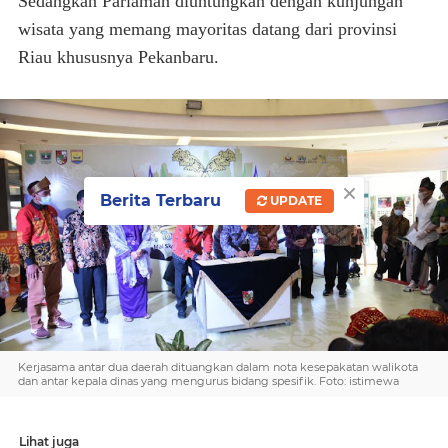
Sedangkan Pariaman diuntungkan dengan kunjungan
wisata yang memang mayoritas datang dari provinsi
Riau khususnya Pekanbaru.
×
Berita Terbaru
UPDATE
Kerjasama antar dua daerah dituangkan dalam nota kesepakatan walikota
dan antar kepala dinas yang mengurus bidang spesifik. Foto: istimewa
Lihat juga