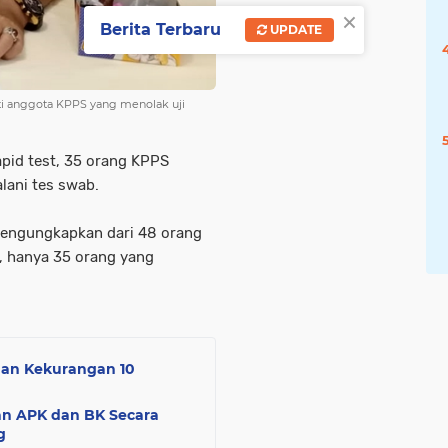
×
Berita Terbaru
UPDATE
ti anggota KPPS yang menolak uji
apid test, 35 orang KPPS
lani tes swab.
mengungkapkan dari 48 orang
t, hanya 35 orang yang
man Kekurangan 10
an APK dan BK Secara
g