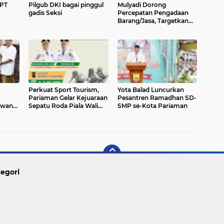
PT
Pilgub DKI bagai pinggul
Mulyadi Dorong
gadis Seksi
Percepatan Pengadaan
Barang/Jasa, Targetkan
ITKP Pariaman Naik ke
Zona Hijau
Perkuat Sport Tourism,
Yota Balad Luncurkan
Pariaman Gelar Kejuaraan
Pesantren Ramadhan SD-
awang,
Sepatu Roda Piala Wali
SMP se-Kota Pariaman
Rp7,5
Kota 2026
egori