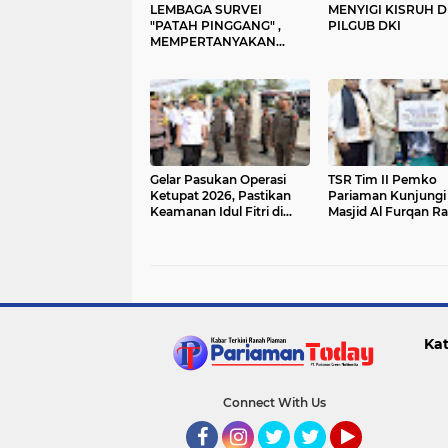
LEMBAGA SURVEI
MENYIGI KISRUH D
"PATAH PINGGANG" ,
PILGUB DKI
MEMPERTANYAKAN
KREDIBILITAS LEMBAGA
SURVEI PILGUB DKI
Gelar Pasukan Operasi
TSR Tim II Pemko
Ketupat 2026, Pastikan
Pariaman Kunjungi
Keamanan Idul Fitri di
Masjid Al Furqan R
Pariaman
Serahkan Bantuan 
Juta
Kat
Connect With Us