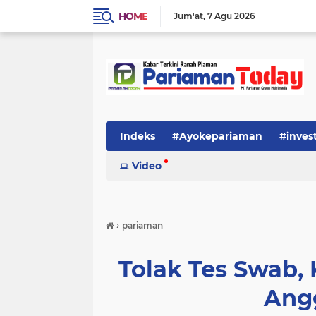
HOME
Jum'at
7 Agu 2026
Indeks
#Ayokepariaman
#inves
Video
›
pariaman
Tolak Tes Swab,
Ang