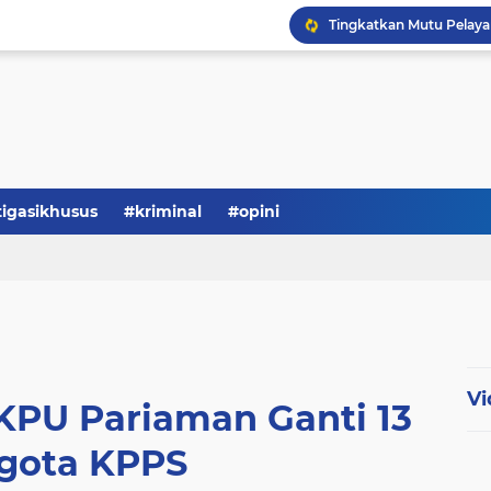
Serba-serbi: Tokoh Publi
tigasikhusus
#kriminal
#opini
Vi
 KPU Pariaman Ganti 13
gota KPPS