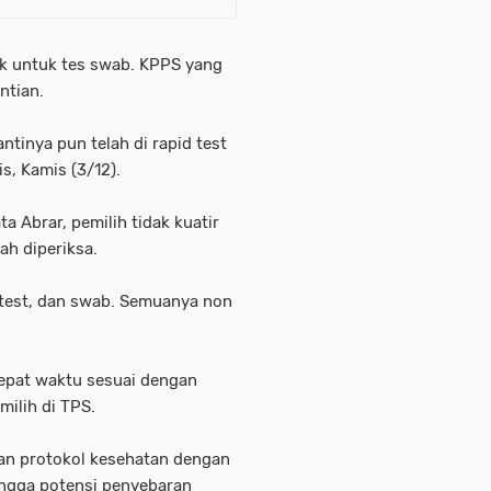
ak untuk tes swab. KPPS yang
ntian.
ntinya pun telah di rapid test
s, Kamis (3/12).
a Abrar, pemilih tidak kuatir
ah diperiksa.
d test, dan swab. Semuanya non
epat waktu sesuai dengan
ilih di TPS.
an protokol kesehatan dengan
ngga potensi penyebaran