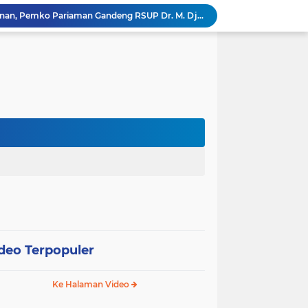
Tingkatkan Mutu Pelayanan, Pemko Pariaman Gandeng RSUP Dr. M. Djamil Padang
k, Citra Publik
Wali Kota Pariaman Lepas Kontingen Pramuka ke Jambore Nasional XII di Cibubur
Wali Kota Pariaman Hadiri Penguatan Relawan Pancasila, Tekankan Implementasi Nilai Pancasila dalam Pelayanan Publik
Wali Kota Pariaman Bagikan Bibit Ikan Koi kepada Siswa SD untuk Edukasi Perikanan
Wali Kota Pariaman Salurkan Bantuan bagi Korban Pohon Tumbang, Rumah Rusak Berat Akan Dibedah
Wali Kota Pariaman Ajukan Rancangan KUA-PPAS APBD 2027, Pendapatan Diproyeksikan Rp626,1 Miliar
Pemkot Pariaman Mulai Pusdiklat Paskibraka 2026, Wali Kota Tekankan Pentingnya Disiplin
Pisah Sambut Kapolres, Yota Balad Tekankan Pentingnya Sinergi Jaga Kondusivitas Daerah
SEPEDA TANTE, Inovasi Digital Pemko Pariaman Percepat Pendaftaran Tanda Tangan Elektronik
deo Terpopuler
Ke Halaman Video