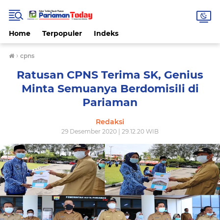
Home
Terpopuler
Indeks
›
cpns
Ratusan CPNS Terima SK, Genius
Minta Semuanya Berdomisili di
Pariaman
Redaksi
29 Desember 2020 | 29.12.20 WIB