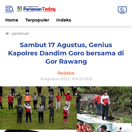
Home
Terpopuler
Indeks
›
pariaman
Sambut 17 Agustus, Genius
Kapolres Dandim Goro bersama di
Gor Rawang
Redaksi
16 Agustus 2020 | 16.8.20 WIB