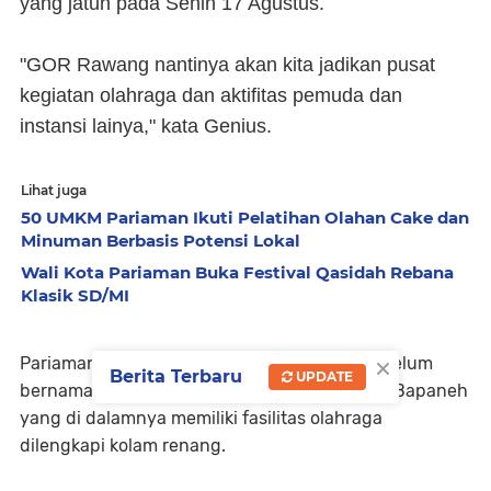
yang jatuh pada Senin 17 Agustus.
"GOR Rawang nantinya akan kita jadikan pusat
kegiatan olahraga dan aktifitas pemuda dan
instansi lainya," kata Genius.
Lihat juga
50 UMKM Pariaman Ikuti Pelatihan Olahan Cake dan
Minuman Berbasis Potensi Lokal
Wali Kota Pariaman Buka Festival Qasidah Rebana
Klasik SD/MI
×
Pariaman Youth Centre, sambung Genius sebelum
Berita Terbaru
UPDATE
bernama Gor Rawang dinamakan Medan nan Bapaneh
yang di dalamnya memiliki fasilitas olahraga
dilengkapi kolam renang.