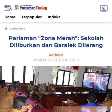
Home
Terpopuler
Indeks
›
pariaman
Pariaman "Zona Merah": Sekolah
Diliburkan dan Baralek Dilarang
Redaksi
25 Agustus 2020 | 25.8.20 WIB