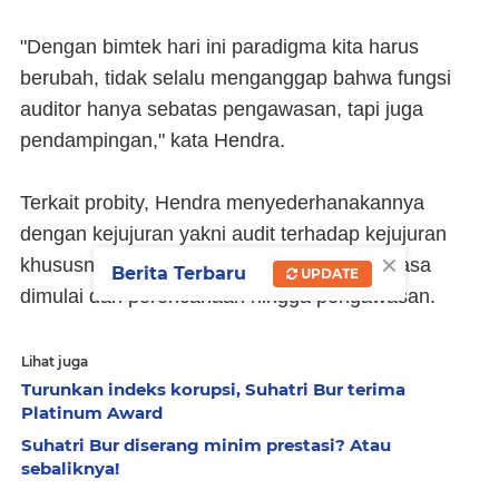
"Dengan bimtek hari ini paradigma kita harus
berubah, tidak selalu menganggap bahwa fungsi
auditor hanya sebatas pengawasan, tapi juga
pendampingan," kata Hendra.
Terkait probity, Hendra menyederhanakannya
dengan kejujuran yakni audit terhadap kejujuran
×
khususnya terkait pengadaan barang dan jasa
Berita Terbaru
UPDATE
dimulai dari perencanaan hingga pengawasan.
Lihat juga
Turunkan indeks korupsi, Suhatri Bur terima
Platinum Award
Suhatri Bur diserang minim prestasi? Atau
sebaliknya!