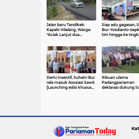
Jalan baru Tandikek-
Siap adu gagasan, S
Kapalo Hilalang, Warga:
Bur-Yosdianto siap
"Aciak Lanjut dua
tim hingga ke tingk
periode!"
Korong
Demi Insentif, Suhatri Bur
Ribuan ulama
rela masuk Asosiasi Sawit
Padangpariaman
[Launching edisi khusus
deklarasi dukung Su
Majalah Saiyo Sakato]
Bur-Yosdianto
Kat