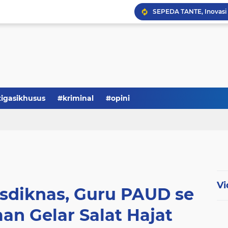
Serba-serbi: Tokoh Publi
tigasikhusus
#kriminal
#opini
Vi
sdiknas, Guru PAUD se
n Gelar Salat Hajat