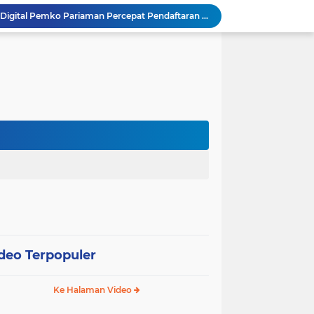
SEPEDA TANTE, Inovasi Digital Pemko Pariaman Percepat Pendaftaran Tanda Tangan Elektronik
Tingkatkan Mutu Pelayanan, Pemko Pariaman Gandeng RSUP Dr. M. Djamil Padang
k, Citra Publik
Wali Kota Pariaman Lepas Kontingen Pramuka ke Jambore Nasional XII di Cibubur
Wali Kota Pariaman Hadiri Penguatan Relawan Pancasila, Tekankan Implementasi Nilai Pancasila dalam Pelayanan Publik
Wali Kota Pariaman Bagikan Bibit Ikan Koi kepada Siswa SD untuk Edukasi Perikanan
Wali Kota Pariaman Salurkan Bantuan bagi Korban Pohon Tumbang, Rumah Rusak Berat Akan Dibedah
Wali Kota Pariaman Ajukan Rancangan KUA-PPAS APBD 2027, Pendapatan Diproyeksikan Rp626,1 Miliar
Pemkot Pariaman Mulai Pusdiklat Paskibraka 2026, Wali Kota Tekankan Pentingnya Disiplin
SAJUMPA Permudah Warga Pariaman Bayar Pajak Kendaraan, Sasar ASN dan Masyarakat
deo Terpopuler
Ke Halaman Video