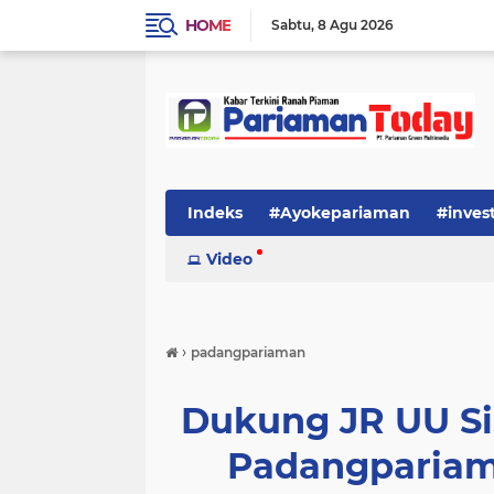
HOME
Sabtu
8 Agu 2026
Indeks
#Ayokepariaman
#inves
Video
›
padangpariaman
Dukung JR UU Si
Padangpariama