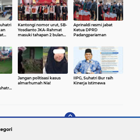
uhatri
Kantongi nomor urut, SB-
Aprinaldi resmi jabat
kan
Yosdianto JKA-Rahmat
Ketua DPRD
at
masuki tahapan 2 bulan
Padangpariaman
kampanye
Jangan politisasi kasus
IIPG, Suhatri Bur raih
almarhumah Nia!
Kinerja Istimewa
hatri
egori