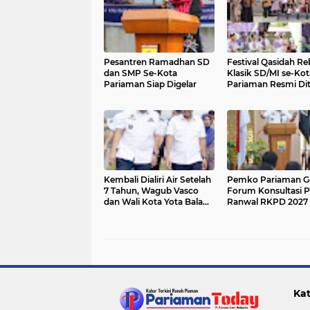
Pesantren Ramadhan SD
Festival Qasidah R
dan SMP Se-Kota
Klasik SD/MI se-Kot
Pariaman Siap Digelar
Pariaman Resmi Di
Kembali Dialiri Air Setelah
Pemko Pariaman Ge
7 Tahun, Wagub Vasco
Forum Konsultasi P
dan Wali Kota Yota Balad
Ranwal RKPD 2027
Tinjau Irigasi Batang Anai
II
Kat