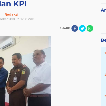
dan KPI
Ar
Redaksi
mber 2018 | 27.12.18 WIB
SHARE
Be