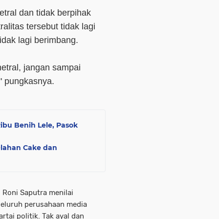
tral dan tidak berpihak
litas tersebut tidak lagi
idak lagi berimbang.
netral, jangan sampai
," pungkasnya.
bu Benih Lele, Pasok
Olahan Cake dan
 Roni Saputra menilai
 seluruh perusahaan media
rtai politik. Tak ayal dan