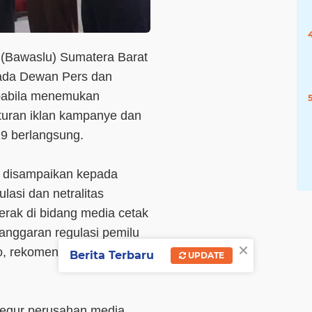
(Bawaslu) Sumatera Barat
ada Dewan Pers dan
apabila menemukan
turan iklan kampanye dan
19 berlangsung.
 disampaikan kepada
asi dan netralitas
erak di bidang media cetak
anggaran regulasi pemilu
×
io, rekomendasi
Berita Terbaru
UPDATE
negur perusahan media