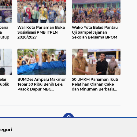
ebana
Wali Kota Pariaman Buka
Wako Yota Balad Pantau
a
Sosialisasi PMB ITPLN
Uji Sampel Jajanan
tutup
2026/2027
Sekolah Bersama BPOM
lar
BUMDes Ampalu Makmur
50 UMKM Pariaman Ikuti
ublik
Tebar 30 Ribu Benih Lele,
Pelatihan Olahan Cake
Pasok Dapur MBG
dan Minuman Berbasis
Pariaman Utara
Potensi Lokal
egori