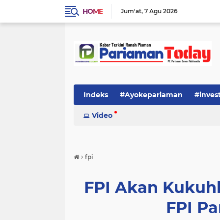
HOME
Jum'at
7 Agu 2026
Indeks
#Ayokepariaman
#inves
Video
›
fpi
FPI Akan Kukuh
FPI P