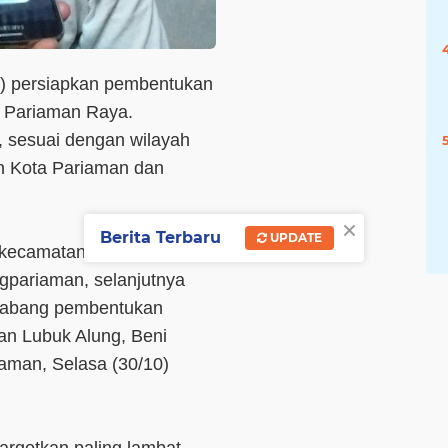
I) persiapkan pembentukan
 Pariaman Raya.
sesuai dengan wilayah
h Kota Pariaman dan
×
Berita Terbaru
UPDATE
t kecamatan yang ada di
gpariaman, selanjutnya
cabang pembentukan
n Lubuk Alung, Beni
riaman, Selasa (30/10)