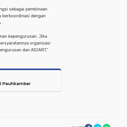
ungsi sebagai pembinaan
u berkoordinasi dengan
.
inan kepengurusan. Jika
 persyaratannya organisasi
pengurusan dan AD/ART,"
di Pauhkambar