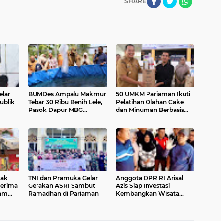
SHARE
lar
BUMDes Ampalu Makmur
50 UMKM Pariaman Ikuti
ublik
Tebar 30 Ribu Benih Lele,
Pelatihan Olahan Cake
Pasok Dapur MBG
dan Minuman Berbasis
Pariaman Utara
Potensi Lokal
pak
TNI dan Pramuka Gelar
Anggota DPR RI Arisal
Terima
Gerakan ASRI Sambut
Azis Siap Investasi
ram
Ramadhan di Pariaman
Kembangkan Wisata
Pulau Angso Duo