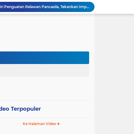
Wali Kota Pariaman Hadiri Penguatan Relawan Pancasila, Tekankan Implementasi Nilai Pancasila dalam Pelayanan Publik
Wali Kota Pariaman Bagikan Bibit Ikan Koi kepada Siswa SD untuk Edukasi Perikanan
Wali Kota Pariaman Salurkan Bantuan bagi Korban Pohon Tumbang, Rumah Rusak Berat Akan Dibedah
Wali Kota Pariaman Ajukan Rancangan KUA-PPAS APBD 2027, Pendapatan Diproyeksikan Rp626,1 Miliar
Pemkot Pariaman Mulai Pusdiklat Paskibraka 2026, Wali Kota Tekankan Pentingnya Disiplin
Pisah Sambut Kapolres, Yota Balad Tekankan Pentingnya Sinergi Jaga Kondusivitas Daerah
Wali Kota Pariaman Minta Inovasi OPD Berdampak Nyata pada Pelayanan Publik
Pemkot Pariaman Resmikan TPA Bunda PAUD untuk Dukung Pengasuhan Anak ASN
Pengurus PWI Pariaman 2026–2029 Dilantik, Pemkot Tekankan Sinergi dan Profesionalisme Pers
Wali Kota Pariaman Lepas Kontingen Pramuka ke Jambore Nasional XII di Cibubur
deo Terpopuler
Ke Halaman Video