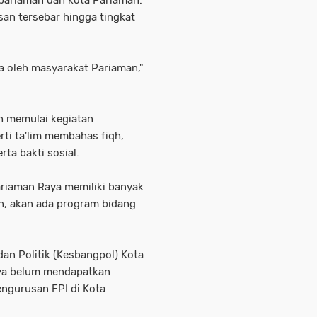
pariaman dan kota Pariaman.
san tersebar hingga tingkat
ma oleh masyarakat Pariaman,"
ah memulai kegiatan
ti ta'lim membahas fiqh,
ta bakti sosial.
ariaman Raya memiliki banyak
n, akan ada program bidang
an Politik (Kesbangpol) Kota
nya belum mendapatkan
engurusan FPI di Kota