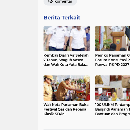
komentar
Berita Terkait
Kembali Dialiri Air Setelah
Pemko Pariaman Ge
7 Tahun, Wagub Vasco
Forum Konsultasi P
dan Wali Kota Yota Balad
Ranwal RKPD 2027
Tinjau Irigasi Batang Anai
II
Wali Kota Pariaman Buka
100 UMKM Terdam
Festival Qasidah Rebana
Banjir di Pariaman 
Klasik SD/MI
Bantuan dan Prog
Trauma Healing