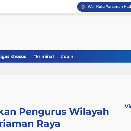
tigasikhusus
#kriminal
#opini
Vi
kan Pengurus Wilayah
ariaman Raya