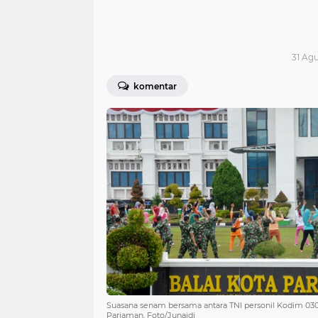
31 Agu
komentar
Suasana senam bersama antara TNI personil Kodim 
Pariaman. Foto/Junaidi