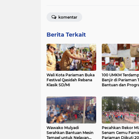
komentar
Berita Terkait
Wali Kota Pariaman Buka
100 UMKM Terdam
Festival Qasidah Rebana
Banjir di Pariaman 
Klasik SD/MI
Bantuan dan Prog
Trauma Healing
Wawako Mulyadi
Pecahkan Rekor MU
Serahkan Bantuan Mesin
Senam Gemu Famir
Tempel untuk Nelayan
Pariaman Diikuti 2