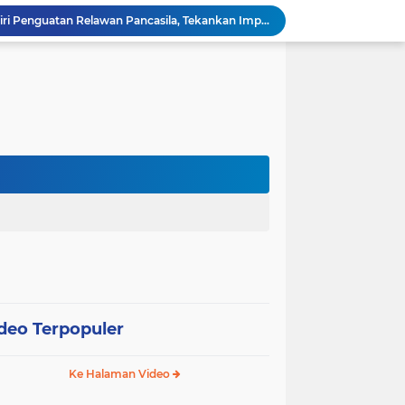
Wali Kota Pariaman Hadiri Penguatan Relawan Pancasila, Tekankan Implementasi Nilai Pancasila dalam Pelayanan Publik
Wali Kota Pariaman Bagikan Bibit Ikan Koi kepada Siswa SD untuk Edukasi Perikanan
Wali Kota Pariaman Salurkan Bantuan bagi Korban Pohon Tumbang, Rumah Rusak Berat Akan Dibedah
Wali Kota Pariaman Ajukan Rancangan KUA-PPAS APBD 2027, Pendapatan Diproyeksikan Rp626,1 Miliar
Pemkot Pariaman Mulai Pusdiklat Paskibraka 2026, Wali Kota Tekankan Pentingnya Disiplin
Pisah Sambut Kapolres, Yota Balad Tekankan Pentingnya Sinergi Jaga Kondusivitas Daerah
Wali Kota Pariaman Minta Inovasi OPD Berdampak Nyata pada Pelayanan Publik
Pemkot Pariaman Resmikan TPA Bunda PAUD untuk Dukung Pengasuhan Anak ASN
Pengurus PWI Pariaman 2026–2029 Dilantik, Pemkot Tekankan Sinergi dan Profesionalisme Pers
Wali Kota Pariaman Lepas Kontingen Pramuka ke Jambore Nasional XII di Cibubur
deo Terpopuler
Ke Halaman Video