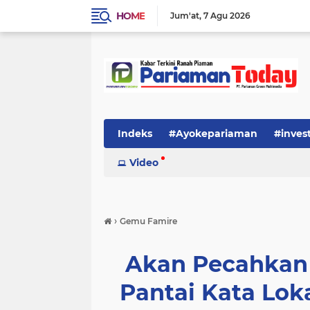
HOME
Jum'at
7 Agu 2026
Indeks
#Ayokepariaman
#inves
Video
›
Gemu Famire
Akan Pecahkan 
Pantai Kata Lo