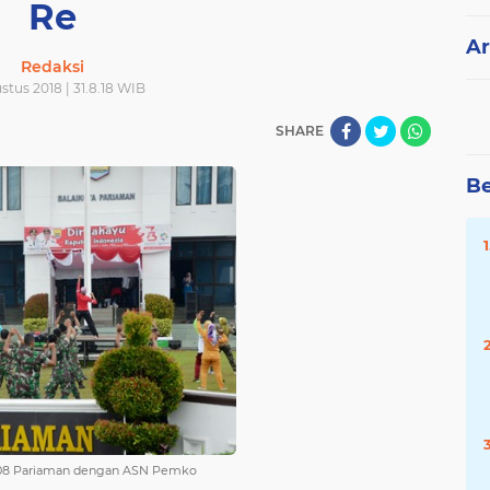
Re
Ar
Redaksi
stus 2018 | 31.8.18 WIB
SHARE
Be
0308 Pariaman dengan ASN Pemko