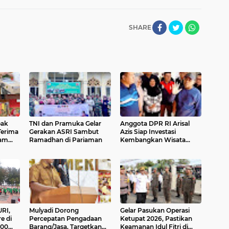
SHARE
pak
TNI dan Pramuka Gelar
Anggota DPR RI Arisal
Terima
Gerakan ASRI Sambut
Azis Siap Investasi
ram
Ramadhan di Pariaman
Kembangkan Wisata
Pulau Angso Duo
RI,
Mulyadi Dorong
Gelar Pasukan Operasi
e di
Percepatan Pengadaan
Ketupat 2026, Pastikan
000
Barang/Jasa, Targetkan
Keamanan Idul Fitri di