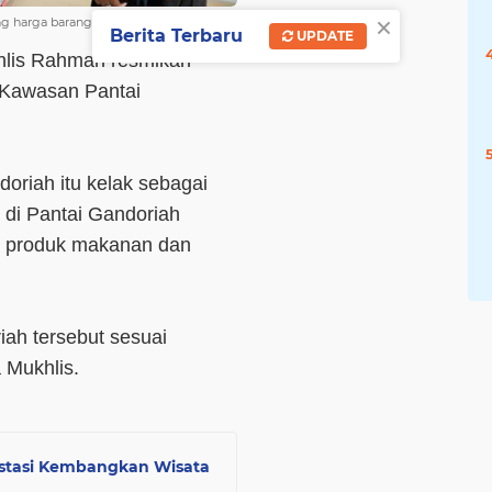
×
ng harga barang dalam toko Warung
Berita Terbaru
UPDATE
hlis Rahman resmikan
 Kawasan Pantai
oriah itu kelak sebagai
 di Pantai Gandoriah
l produk makanan dan
iah tersebut sesuai
 Mukhlis.
vestasi Kembangkan Wisata