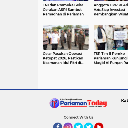
TNI dan Pramuka Gelar
Anggota DPR RI Ari
Gerakan ASRI Sambut
Azis Siap Investasi
Ramadhan di Pariaman
Kembangkan Wisat
Pulau Angso Duo
Gelar Pasukan Operasi
TSR Tim II Pemko
Ketupat 2026, Pastikan
Pariaman Kunjungi
Keamanan Idul Fitri di
Masjid Al Furqan R
Pariaman
Serahkan Bantuan 
Juta
Kat
Connect With Us