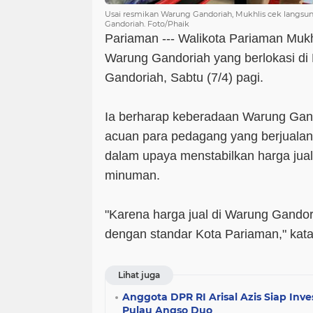
Usai resmikan Warung Gandoriah, Mukhlis cek langsu
Gandoriah. Foto/Phaik
Pariaman --- Walikota Pariaman Muk
Warung Gandoriah yang berlokasi di
Gandoriah, Sabtu (7/4) pagi.
Ia berharap keberadaan Warung Gand
acuan para pedagang yang berjualan
dalam upaya menstabilkan harga jua
minuman.
"Karena harga jual di Warung Gandor
dengan standar Kota Pariaman," kata
Lihat juga
Anggota DPR RI Arisal Azis Siap In
Pulau Angso Duo