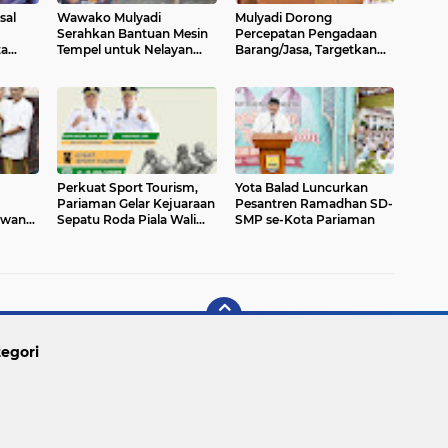
sal
Wawako Mulyadi
Mulyadi Dorong
Serahkan Bantuan Mesin
Percepatan Pengadaan
a
Tempel untuk Nelayan
Barang/Jasa, Targetkan
Pariaman Utara
ITKP Pariaman Naik ke
Zona Hijau
Perkuat Sport Tourism,
Yota Balad Luncurkan
Pariaman Gelar Kejuaraan
Pesantren Ramadhan SD-
awang,
Sepatu Roda Piala Wali
SMP se-Kota Pariaman
Rp7,5
Kota 2026
egori