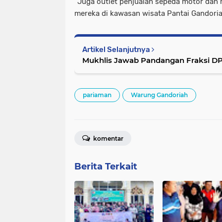
"Juga outlet penjualan sepeda motor dan
mereka di kawasan wisata Pantai Gandoria
Artikel Selanjutnya
Mukhlis Jawab Pandangan Fraksi D
pariaman
Warung Gandoriah
komentar
Berita Terkait