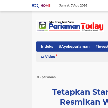
HOME
Jum'at
7 Agu 2026
Indeks
#Ayokepariaman
#inves
Video
›
pariaman
Tetapkan Sta
Resmikan W