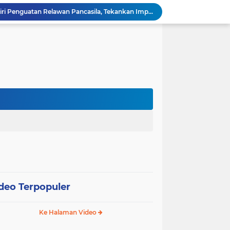
Wali Kota Pariaman Hadiri Penguatan Relawan Pancasila, Tekankan Implementasi Nilai Pancasila dalam Pelayanan Publik
Wali Kota Pariaman Bagikan Bibit Ikan Koi kepada Siswa SD untuk Edukasi Perikanan
Wali Kota Pariaman Salurkan Bantuan bagi Korban Pohon Tumbang, Rumah Rusak Berat Akan Dibedah
Wali Kota Pariaman Ajukan Rancangan KUA-PPAS APBD 2027, Pendapatan Diproyeksikan Rp626,1 Miliar
Pemkot Pariaman Mulai Pusdiklat Paskibraka 2026, Wali Kota Tekankan Pentingnya Disiplin
Pisah Sambut Kapolres, Yota Balad Tekankan Pentingnya Sinergi Jaga Kondusivitas Daerah
Wali Kota Pariaman Minta Inovasi OPD Berdampak Nyata pada Pelayanan Publik
Pemkot Pariaman Resmikan TPA Bunda PAUD untuk Dukung Pengasuhan Anak ASN
Pengurus PWI Pariaman 2026–2029 Dilantik, Pemkot Tekankan Sinergi dan Profesionalisme Pers
Wali Kota Pariaman Lepas Kontingen Pramuka ke Jambore Nasional XII di Cibubur
deo Terpopuler
Ke Halaman Video