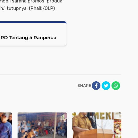
 mobil sarana promosi produk
h," tutupnya. (Phaik/OLP)
PRD Tentang 4 Ranperda
SHARE