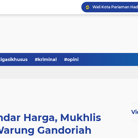
tigasikhusus
#kriminal
#opini
Vi
ndar Harga, Mukhlis
arung Gandoriah