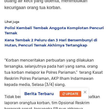
buang air kecil yang diderita, menimbulkan
kecurigaan orang tua korban.
Lihat juga
Polisi Kembali Tembak Anggota Komplotan Pencuri
Ternak
Kena Tembak 2 Peluru dan 3 Hari Bersembunyi di
Hutan, Pencuri Ternak Akhirnya Tertangkap
“Korban menceritakan perbuatan yang dilakukan
tersangka, selanjutnya pada hari yang sama, orang
tua korban melapor ke Polres Pariaman,” terang Kasat
Reskrim Polres Pariaman, AKP Ilham Indarmawan
kepada media, Selasa (3/4) siang.
×
Berita Terbaru
UPDATE
Tidak berselang beberapa jam setelah mendapatkan
laporan orangtua korban, tim Opsional Reskrim
bergerak cepat, tersangka FR pun akhirnya