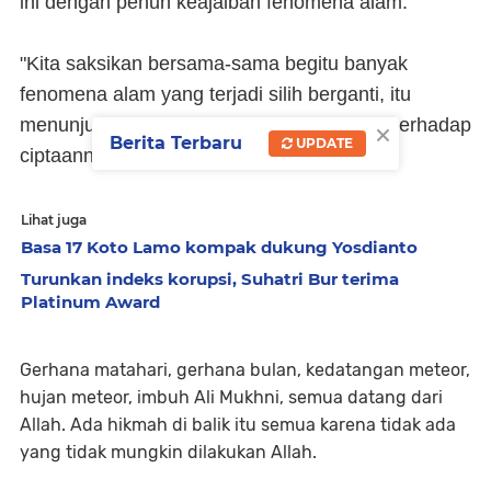
ini dengan penuh keajaiban fenomena alam.
"Kita saksikan bersama-sama begitu banyak
fenomena alam yang terjadi silih berganti, itu
×
menunjukkan ke-Mahabesaran Allah SWT terhadap
Berita Terbaru
UPDATE
ciptaannya," katanya.
Lihat juga
Basa 17 Koto Lamo kompak dukung Yosdianto
Turunkan indeks korupsi, Suhatri Bur terima
Platinum Award
Gerhana matahari, gerhana bulan, kedatangan meteor,
hujan meteor, imbuh Ali Mukhni, semua datang dari
Allah. Ada hikmah di balik itu semua karena tidak ada
yang tidak mungkin dilakukan Allah.