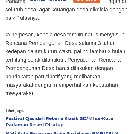
Pariaman sudah menyediakan sistem keuangan di
seluruh desa, agar keuangan desa dikelola dengan
baik," ulasnya.
Ia berpesan, kepala desa terpilih harus menyusun
Rencana Pembangunan Desa selama 3 tahun
kedepan dalam kurun waktu paling lambat 3 bulan
terhitung sejak dilantikan. Penyusunan Rencana
Pembangunan Desa harus dilakukan dengan
pendekatan partisipatif yang melibatkan
masyarakat dengan memperhatikan kebutuhan
masyarakat.
Lihat juga
Festival Qasidah Rebana Klasik SD/MI se-Kota
Pariaman Resmi Ditutup
Wali Kota Pariaman Buka Sosialisasi PMB ITPLN