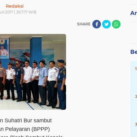
Redaksi
uli 2017 | 26.7.17 WIB
Ar
SHARE
Be
n Suhatri Bur sambut
han Pelayaran (BPPP)