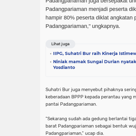
Padangpariaman juga bersepakat un
Padangpariaman menjadi peserta dikla
hampir 80% peserta diklat angkatan
Padangpariaman," ungkapnya.
Lihat juga
IIPG, Suhatri Bur raih Kinerja Istime
Niniak mamak Sungai Durian nyatak
Yosdianto
Suhatri Bur juga menyebut pihaknya seri
keberadaan BPPP kepada perantau yang me
pantai Padangpariaman.
"Sekarang sudah ada gedung berlantai tiga
barat Padangpariaman sebagai bentuk wu
Padangpariaman," ucap dia.