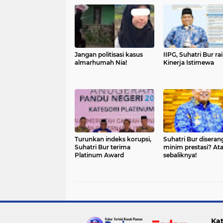
Jangan politisasi kasus
IIPG, Suhatri Bur ra
almarhumah Nia!
Kinerja Istimewa
Turunkan indeks korupsi,
Suhatri Bur diseran
Suhatri Bur terima
minim prestasi? At
Platinum Award
sebaliknya!
Kat