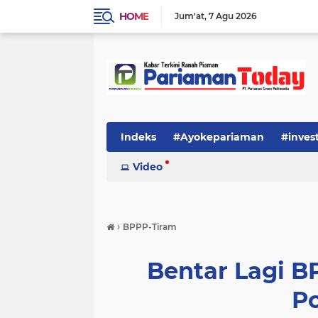
HOME
Jum'at
7 Agu 2026
Indeks
#Ayokepariaman
#inves
Video
›
BPPP-Tiram
Bentar Lagi B
Po