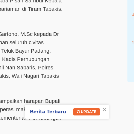
ara Pisah Sambut Kepala
ariaman di Tiram Tapakis,
Sartono, M.Sc kepada Dr
pan seluruh civitas
Teluk Bayur Padang,
, Kadis Perhubungan
l Nan Sabaris, Polres
is, Wali Nagari Tapakis
ampaikan harapan Bupati
×
perasi maksimal sesuai
Berita Terbaru
UPDATE
 Kementerian Perhubungan