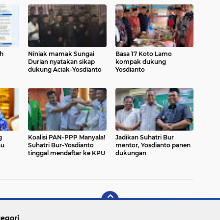
ih
Niniak mamak Sungai
Basa 17 Koto Lamo
Durian nyatakan sikap
kompak dukung
dukung Aciak-Yosdianto
Yosdianto
g
Koalisi PAN-PPP Manyala!
Jadikan Suhatri Bur
au
Suhatri Bur-Yosdianto
mentor, Yosdianto panen
tinggal mendaftar ke KPU
dukungan
egori