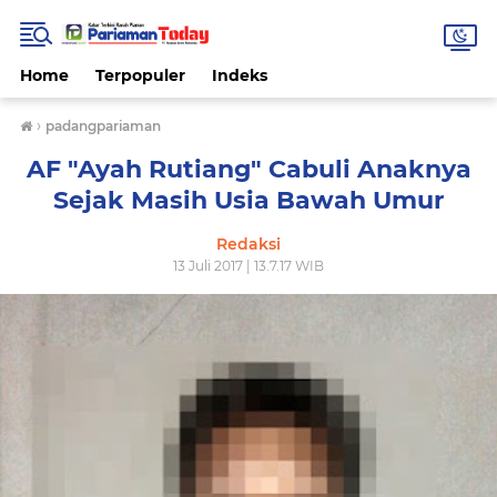
Home
Terpopuler
Indeks
›
padangpariaman
AF "Ayah Rutiang" Cabuli Anaknya
Sejak Masih Usia Bawah Umur
Redaksi
13 Juli 2017 | 13.7.17 WIB