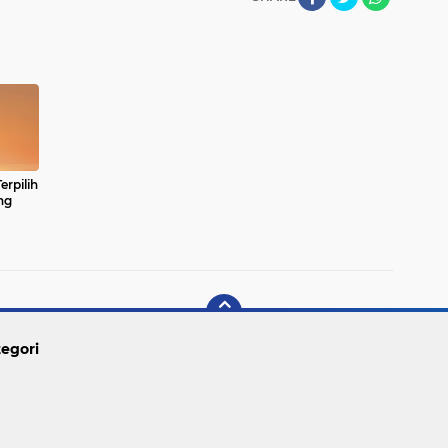
erpilih
ng
egori