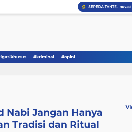
Serba-serbi: Tokoh Publi
tigasikhusus
#kriminal
#opini
Vi
id Nabi Jangan Hanya
n Tradisi dan Ritual