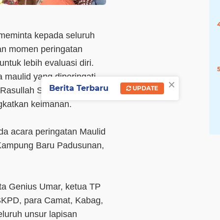
meminta kepada seluruh
an momen peringatan
uk lebih evaluasi diri.
 maulid yang diperingati
×
Berita Terbaru
UPDATE
 Rasullah SAW, serta
gkatkan keimanan.
da acara peringatan Maulid
a Kampung Baru Padusunan,
kota Genius Umar, ketua TP
SKPD, para Camat, Kabag,
luruh unsur lapisan