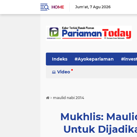
HOME
Jum'at
7 Agu 2026
Indeks
#Ayokepariaman
#inves
Video
›
maulid nabi 2014
Mukhlis: Maul
Untuk Dijadika