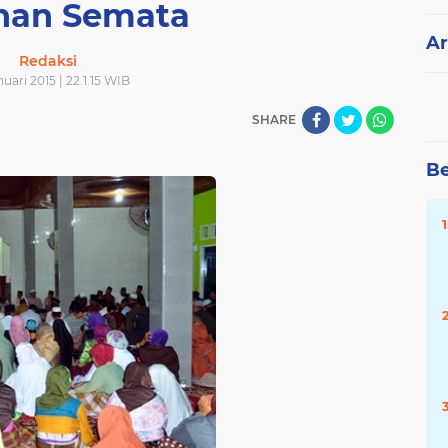
nan Semata
Ar
Redaksi
uari 2015 | 22.1.15 WIB
SHARE
Be