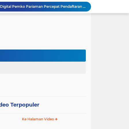
SEPEDA TANTE, Inovasi Digital Pemko Pariaman Percepat Pendaftaran Tanda Tangan Elektronik
Tingkatkan Mutu Pelayanan, Pemko Pariaman Gandeng RSUP Dr. M. Djamil Padang
k, Citra Publik
Wali Kota Pariaman Lepas Kontingen Pramuka ke Jambore Nasional XII di Cibubur
Wali Kota Pariaman Hadiri Penguatan Relawan Pancasila, Tekankan Implementasi Nilai Pancasila dalam Pelayanan Publik
Wali Kota Pariaman Bagikan Bibit Ikan Koi kepada Siswa SD untuk Edukasi Perikanan
Wali Kota Pariaman Salurkan Bantuan bagi Korban Pohon Tumbang, Rumah Rusak Berat Akan Dibedah
Wali Kota Pariaman Ajukan Rancangan KUA-PPAS APBD 2027, Pendapatan Diproyeksikan Rp626,1 Miliar
Pemkot Pariaman Mulai Pusdiklat Paskibraka 2026, Wali Kota Tekankan Pentingnya Disiplin
Pisah Sambut Kapolres, Yota Balad Tekankan Pentingnya Sinergi Jaga Kondusivitas Daerah
deo Terpopuler
Ke Halaman Video