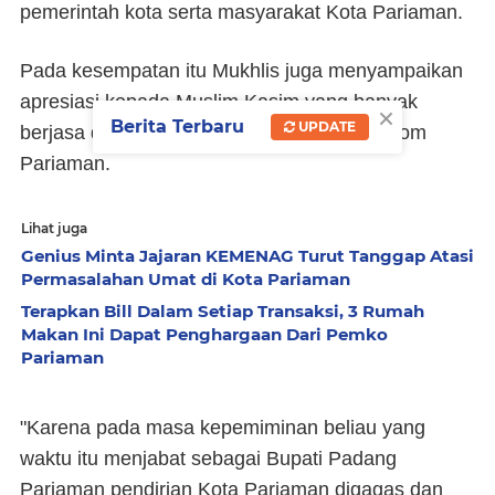
pemerintah kota serta masyarakat Kota Pariaman.
Pada kesempatan itu Mukhlis juga menyampaikan
apresiasi kepada Muslim Kasim yang banyak
×
Berita Terbaru
UPDATE
berjasa dalam sejarah berdirinya Kota
otonom
Pariaman.
Lihat juga
Genius Minta Jajaran KEMENAG Turut Tanggap Atasi
Permasalahan Umat di Kota Pariaman
Terapkan Bill Dalam Setiap Transaksi, 3 Rumah
Makan Ini Dapat Penghargaan Dari Pemko
Pariaman
"Karena pada masa kepemiminan beliau yang
waktu itu menjabat sebagai Bupati Padang
Pariaman pendirian Kota Pariaman digagas dan