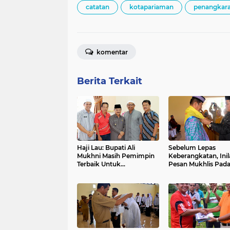
catatan
kotapariaman
penangkar
komentar
Berita Terkait
Haji Lau: Bupati Ali
Sebelum Lepas
Mukhni Masih Pemimpin
Keberangkatan, Inil
Terbaik Untuk
Pesan Mukhlis Pada
Melanjutkan
Jemaah Haji
Pembangunan
Padangpariaman