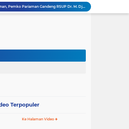
k, Citra Publik
Wali Kota Pariaman Lepas Kontingen Pramuka ke Jambore Nasional XII di Cibubur
Wali Kota Pariaman Hadiri Penguatan Relawan Pancasila, Tekankan Implementasi Nilai Pancasila dalam Pelayanan Publik
Wali Kota Pariaman Bagikan Bibit Ikan Koi kepada Siswa SD untuk Edukasi Perikanan
Wali Kota Pariaman Salurkan Bantuan bagi Korban Pohon Tumbang, Rumah Rusak Berat Akan Dibedah
Wali Kota Pariaman Ajukan Rancangan KUA-PPAS APBD 2027, Pendapatan Diproyeksikan Rp626,1 Miliar
Pemkot Pariaman Mulai Pusdiklat Paskibraka 2026, Wali Kota Tekankan Pentingnya Disiplin
Pisah Sambut Kapolres, Yota Balad Tekankan Pentingnya Sinergi Jaga Kondusivitas Daerah
SEPEDA TANTE, Inovasi Digital Pemko Pariaman Percepat Pendaftaran Tanda Tangan Elektronik
Tingkatkan Mutu Pelayanan, Pemko Pariaman Gandeng RSUP Dr. M. Djamil Padang
deo Terpopuler
Ke Halaman Video