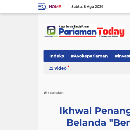
HOME
Sabtu
8 Agu 2026
Indeks
#Ayokepariaman
#inves
Video
›
catatan
Ikhwal Penan
Belanda "Be