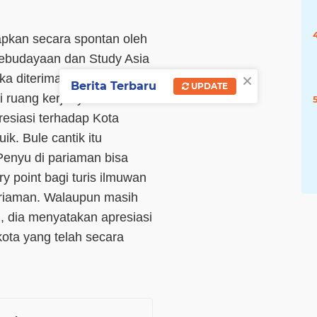
capkan secara spontan oleh
ebudayaan dan Study Asia
×
ika diterima oleh Walikota
Berita Terbaru
UPDATE
 ruang kerjanya
resiasi terhadap Kota
ik. Bule cantik itu
enyu di pariaman bisa
y point bagi turis ilmuwan
ariaman. Walaupun masih
, dia menyatakan apresiasi
ta yang telah secara