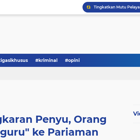
Serba-serbi: Tokoh Publi
tigasikhusus
#kriminal
#opini
Vi
gkaran Penyu, Orang
rguru" ke Pariaman