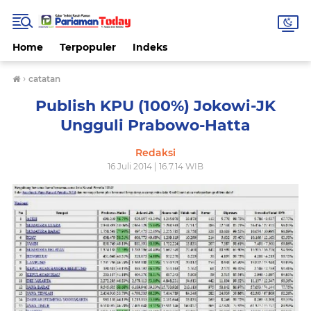
Home
Terpopuler
Indeks
›
catatan
Publish KPU (100%) Jokowi-JK
Ungguli Prabowo-Hatta
Redaksi
16 Juli 2014 | 16.7.14 WIB