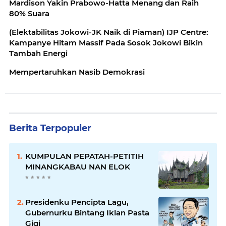
Mardison Yakin Prabowo-Hatta Menang dan Raih
80% Suara
(Elektabilitas Jokowi-JK Naik di Piaman) IJP Centre:
Kampanye Hitam Massif Pada Sosok Jokowi Bikin
Tambah Energi
Mempertaruhkan Nasib Demokrasi
Berita Terpopuler
KUMPULAN PEPATAH-PETITIH
MINANGKABAU NAN ELOK
Presidenku Pencipta Lagu,
Gubernurku Bintang Iklan Pasta
Gigi