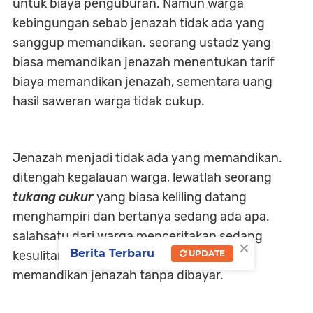
untuk biaya penguburan. Namun warga
kebingungan sebab jenazah tidak ada yang
sanggup memandikan. seorang ustadz yang
biasa memandikan jenazah menentukan tarif
biaya memandikan jenazah, sementara uang
hasil saweran warga tidak cukup.
Jenazah menjadi tidak ada yang memandikan.
ditengah kegalauan warga, lewatlah seorang
tukang cukur
yang biasa keliling datang
menghampiri dan bertanya sedang ada apa.
salahsatu dari warga menceritakan sedang
×
Berita Terbaru
kesulitan mencari orang yang bersedia
UPDATE
memandikan jenazah tanpa dibayar.