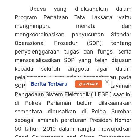
Upaya yang dilaksanakan dalam
Program Penataan Tata Laksana yaitu
menghimpun, menata dan
mengkoordinasikan penyusunan Standar
Operasional Prosedur (SOP) tentang
penyelenggaraan tugas dan fungsi serta
mensosialisasikan SOP yang telah disusun
kepada seluruh anggota agar dalam
pelaksanaan tugas selalu berpedoman pada
×
Berita Terbaru
UPDATE
SOP yang ada. Pengembangan Layanan
Pengadaan Sistem Elektronik ( LPSE ) saat ini
di Polres Pariaman belum dilaksanakan
sementara dipusatkan di Polda Sumbar
sebagai amanah peraturan Presiden Nomor
50 tahun 2010 dalam rangka mewujudkan